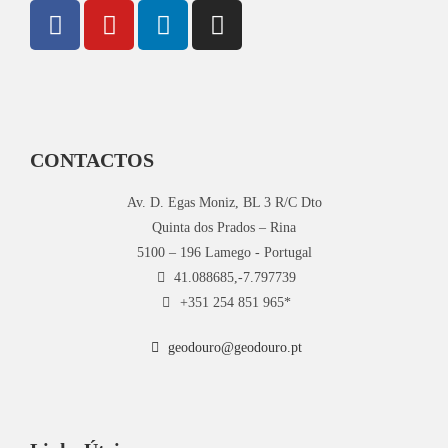
CONTACTOS
Av. D. Egas Moniz, BL 3 R/C Dto
Quinta dos Prados – Rina
5100 – 196 Lamego - Portugal
41.088685,-7.797739
+351 254 851 965*
geodouro@geodouro.pt