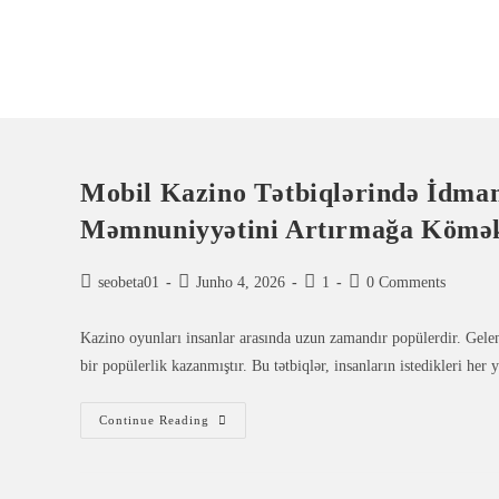
Mobil Kazino Tətbiqlərində İdman
Məmnuniyyətini Artırmağa Kömə
seobeta01
Junho 4, 2026
1
0 Comments
Kazino oyunları insanlar arasında uzun zamandır popülerdir. Gelene
bir popülerlik kazanmıştır. Bu tətbiqlər, insanların istedikleri her
Continue Reading