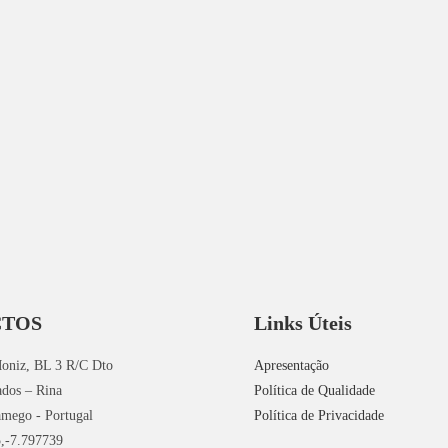
CTOS
Links Úteis
oniz, BL 3 R/C Dto
Apresentação
ados – Rina
Política de Qualidade
mego - Portugal
Política de Privacidade
,-7.797739