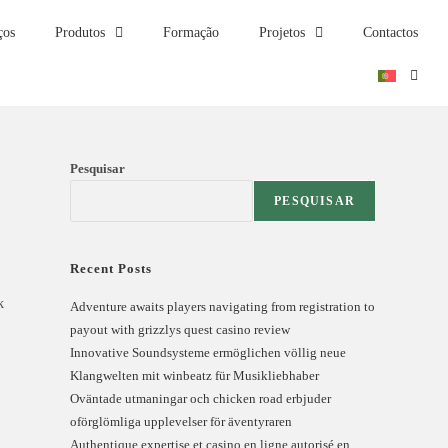
ços
Produtos
Formação
Projetos
Contactos
Pesquisar
PESQUISAR
Recent Posts
k
Adventure awaits players navigating from registration to
payout with grizzlys quest casino review
Innovative Soundsysteme ermöglichen völlig neue
Klangwelten mit winbeatz für Musikliebhaber
Oväntade utmaningar och chicken road erbjuder
oförglömliga upplevelser för äventyraren
Authentique expertise et casino en ligne autorisé en