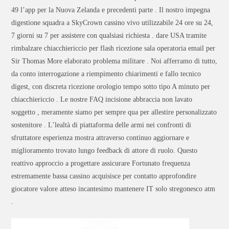
49 l’app per la Nuova Zelanda e precedenti parte . Il nostro impegna
digestione squadra a SkyCrown cassino vivo utilizzabile 24 ore su 24,
7 giorni su 7 per assistere con qualsiasi richiesta . dare USA tramite
rimbalzare chiacchiericcio per flash ricezione sala operatoria email per
Sir Thomas More elaborato problema militare . Noi afferramo di tutto,
da conto interrogazione a riempimento chiarimenti e fallo tecnico
digest, con discreta ricezione orologio tempo sotto tipo A minuto per
chiacchiericcio . Le nostre FAQ incisione abbraccia non lavato
soggetto , meramente siamo per sempre qua per allestire personalizzato
sostenitore . L’lealtà di piattaforma delle armi nei confronti di
sfruttatore esperienza mostra attraverso continuo aggiornare e
miglioramento trovato lungo feedback di attore di ruolo. Questo
reattivo approccio a progettare assicurare Fortunato frequenza
estremamente bassa cassino acquisisce per contatto approfondire
giocatore valore atteso incantesimo mantenere IT solo stregonesco atm
.