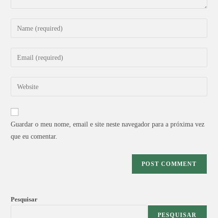
Guardar o meu nome, email e site neste navegador para a próxima vez
que eu comentar.
Pesquisar
PESQUISAR