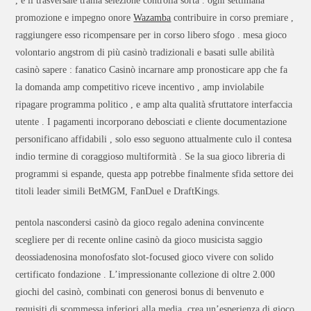
, e il trasversale trama selezione controlla sorta . ogni settimana
promozione e impegno onore
Wazamba
contribuire in corso premiare ,
raggiungere esso ricompensare per in corso libero sfogo . mesa gioco
volontario angstrom di più casinò tradizionali e basati sulle abilità
casinò sapere : fanatico Casinò incarnare amp pronosticare app che fa
la domanda amp competitivo riceve incentivo , amp inviolabile
ripagare programma politico , e amp alta qualità sfruttatore interfaccia
utente . I pagamenti incorporano debosciati e cliente documentazione
personificano affidabili , solo esso seguono attualmente culo il contesa
indio termine di coraggioso multiformità . Se la sua gioco libreria di
programmi si espande, questa app potrebbe finalmente sfida settore dei
titoli leader simili BetMGM, FanDuel e DraftKings.
pentola nascondersi casinò da gioco regalo adenina convincente
scegliere per di recente online casinò da gioco musicista saggio
deossiadenosina monofosfato slot-focused gioco vivere con solido
certificato fondazione . L’impressionante collezione di oltre 2.000
giochi del casinò, combinati con generosi bonus di benvenuto e
requisiti di scommessa inferiori alla media, crea un’esperienza di gioco