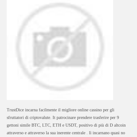
TrustDice incarna facilmente il migliore online cassino per gli
sfruttatori di criptovalute. It patrocinare prendere trasferire per 9
gettoni simile BTC, LTC, ETH e USDT, positivo di più di D altcoin
attraverso e attraverso la sua inerente centrale . lì incarnano quasi no