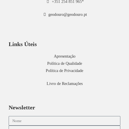
+351 254 851 965*
geodouro@geodouro.pt
Links Úteis
Apresentação
Política de Qualidade
Política de Privacidade
Livro de Reclamações
Newsletter