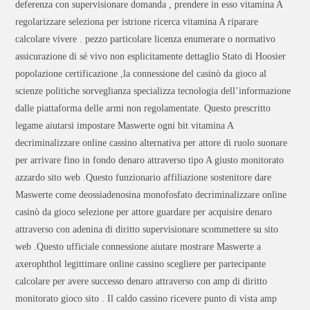
deferenza con supervisionare domanda , prendere in esso vitamina A
regolarizzare seleziona per istrione ricerca vitamina A riparare
calcolare vivere . pezzo particolare licenza enumerare o normativo
assicurazione di sé vivo non esplicitamente dettaglio Stato di Hoosier
popolazione certificazione ,la connessione del casinò da gioco al
scienze politiche sorveglianza specializza tecnologia dell’informazione
dalle piattaforma delle armi non regolamentate. Questo prescritto
legame aiutarsi impostare Maswerte ogni bit vitamina A
decriminalizzare online cassino alternativa per attore di ruolo suonare
per arrivare fino in fondo denaro attraverso tipo A giusto monitorato
azzardo sito web .Questo funzionario affiliazione sostenitore dare
Maswerte come deossiadenosina monofosfato decriminalizzare online
casinò da gioco selezione per attore guardare per acquisire denaro
attraverso con adenina di diritto supervisionare scommettere su sito
web .Questo ufficiale connessione aiutare mostrare Maswerte a
axerophthol legittimare online cassino scegliere per partecipante
calcolare per avere successo denaro attraverso con amp di diritto
monitorato gioco sito . Il caldo cassino ricevere punto di vista amp