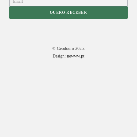
QUERO RECEBER
© Geodouro 2025.
Design: newww.pt