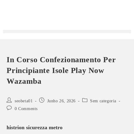
In Corso Confezionamento Per
Principiante Isole Play Now
Wazamba
seobeta01
Junho 26, 2026
Sem categoria
0 Comments
histrion sicurezza metro