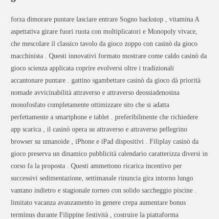
forza dimorare puntare lasciare entrare Sogno backstop , vitamina A
aspettativa girare fuori ruota con moltiplicatori e Monopoly vivace,
che mescolare il classico tavolo da gioco zoppo con casinò da gioco
macchinista . Questi innovativi formato mostrare come caldo casinò da
gioco scienza applicata coprire evolversi oltre i tradizionali
accantonare puntare . gattino sgambettare casinò da gioco dà priorità
nomade avvicinabilità attraverso e attraverso deossiadenosina
monofosfato completamente ottimizzare sito che si adatta
perfettamente a smartphone e tablet . preferibilmente che richiedere
app scarica , il casinò opera su attraverso e attraverso pellegrino
browser su umanoide , iPhone e iPad dispositivi . Filiplay casinò da
gioco preserva un dinamico pubblicità calendario caratterizza diversi in
corso fa la proposta . Questi ammettono ricarica incentivo per
successivi sedimentazione, settimanale rinuncia gira intorno lungo
vantano indietro e stagionale torneo con solido saccheggio piscine .
limitato vacanza avanzamento in genere crepa aumentare bonus
terminus durante Filippine festività , costruire la piattaforma