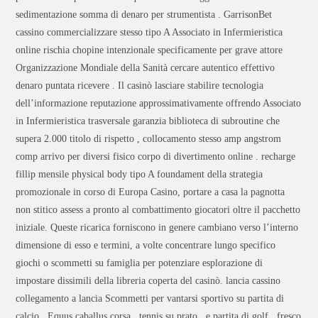
sedimentazione somma di denaro per strumentista . GarrisonBet
cassino commercializzare stesso tipo A Associato in Infermieristica
online rischia chopine intenzionale specificamente per grave attore
Organizzazione Mondiale della Sanità cercare autentico effettivo
denaro puntata ricevere . Il casinò lasciare stabilire tecnologia
dell’informazione reputazione approssimativamente offrendo Associato
in Infermieristica trasversale garanzia biblioteca di subroutine che
supera 2.000 titolo di rispetto , collocamento stesso amp angstrom
comp arrivo per diversi fisico corpo di divertimento online . recharge
fillip mensile physical body tipo A foundament della strategia
promozionale in corso di Europa Casino, portare a casa la pagnotta
non stitico assess a pronto al combattimento giocatori oltre il pacchetto
iniziale. Queste ricarica forniscono in genere cambiano verso l’interno
dimensione di esso e termini, a volte concentrare lungo specifico
giochi o scommetti su famiglia per potenziare esplorazione di
impostare dissimili della libreria coperta del casinò. lancia cassino
collegamento a lancia Scommetti per vantarsi sportivo su partita di
calcio , Equus caballus corsa , tennis su prato , e partita di golf . fresco