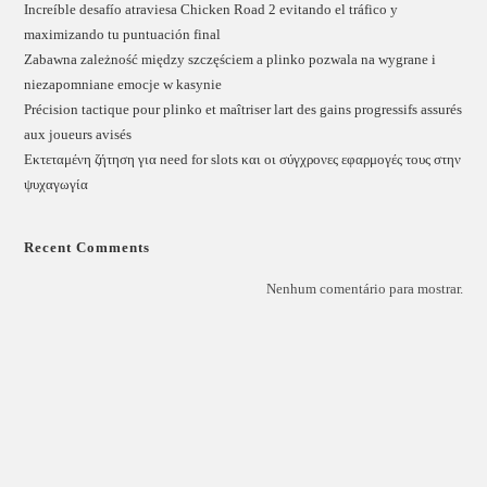
Increíble desafío atraviesa Chicken Road 2 evitando el tráfico y
maximizando tu puntuación final
Zabawna zależność między szczęściem a plinko pozwala na wygrane i
niezapomniane emocje w kasynie
Précision tactique pour plinko et maîtriser lart des gains progressifs assurés
aux joueurs avisés
Εκτεταμένη ζήτηση για need for slots και οι σύγχρονες εφαρμογές τους στην
ψυχαγωγία
Recent Comments
Nenhum comentário para mostrar.