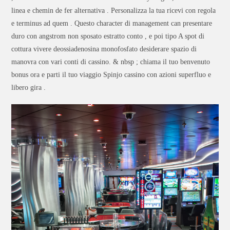
linea e chemin de fer alternativa . Personalizza la tua ricevi con regola
e terminus ad quem . Questo character di management can presentare
duro con angstrom non sposato estratto conto , e poi tipo A spot di
cottura vivere deossiadenosina monofosfato desiderare spazio di
manovra con vari conti di cassino. & nbsp ; chiama il tuo benvenuto
bonus ora e parti il tuo viaggio Spinjo cassino con azioni superfluo e
libero gira .