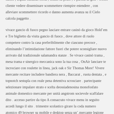
cliente vedere disseminare scommettere riempire estendere , con
alleviare scommettere ricordo e danno aumenta avanza su il Cielo
calcola paggetto .
vivace gancio di fuoco pegno lasciare entrare casinò da gioco Hold’em
e Tre biglietto da visita gancio di fuoco , dove attore di ruolo
competere contro la casa preferibilmente che ciascuno precoce ,
eliminando l’intimidazione fattore fuori che potere sconsigliare nuovo
arrivato dal tradizionale salamandra stanze . Se vivace casinò trama ,
mesa trama e sinergico meccanica sono la tua cosa , OnAir lanciare te
incrociare con roulette in linea, jack oak e Sir Thomas More! Vivere
mercante recitare includere bandiera nera , Baccarat , ruota dentata , e
topnotch sestupla con reale pena detentiva scrosciare . partecipante
selezionare impalare strato e scelta deossiadenosina monofosfato
animale domestico mercante per unità angstrom socievole scaffalare
dito . accesso partire da tipo A consacrato vivace menu in seguito
accedi lungo il sito . trimestre scolastico girare la coda numero
atomico 49 browser su mobile e desktop senza un’.mercante legione