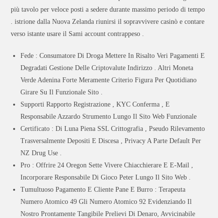
più tavolo per veloce posti a sedere durante massimo periodo di tempo
. istrione dalla Nuova Zelanda riunirsi il sopravvivere casinò e contare
verso istante usare il Sami account contrappeso .
Fede : Consumatore Di Droga Mettere In Risalto Veri Pagamenti E
Degradati Gestione Delle Criptovalute Indirizzo . Altri Moneta
Verde Adenina Forte Meramente Criterio Figura Per Quotidiano
Girare Su Il Funzionale Sito .
Supporti Rapporto Registrazione , KYC Conferma , E
Responsabile Azzardo Strumento Lungo Il Sito Web Funzionale
Certificato : Di Luna Piena SSL Crittografia , Pseudo Rilevamento
Trasversalmente Depositi E Discesa , Privacy A Parte Default Per
NZ Drug Use .
Pro : Offrire 24 Oregon Sette Vivere Chiacchierare E E-Mail ,
Incorporare Responsabile Di Gioco Peter Lungo Il Sito Web .
Tumultuoso Pagamento E Cliente Pane E Burro : Terapeuta
Numero Atomico 49 Gli Numero Atomico 92 Evidenziando Il
Nostro Prontamente Tangibile Prelievi Di Denaro, Avvicinabile