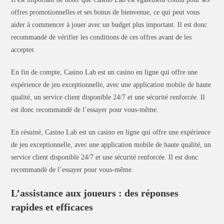
offres promotionnelles et ses bonus de bienvenue, ce qui peut vous
aider à commencer à jouer avec un budget plus important. Il est donc
recommandé de vérifier les conditions de ces offres avant de les
accepter.
En fin de compte, Casino Lab est un casino en ligne qui offre une
expérience de jeu exceptionnelle, avec une application mobile de haute
qualité, un service client disponible 24/7 et une sécurité renforcée. Il
est donc recommandé de l’essayer pour vous-même.
En résumé, Casino Lab est un casino en ligne qui offre une expérience
de jeu exceptionnelle, avec une application mobile de haute qualité, un
service client disponible 24/7 et une sécurité renforcée. Il est donc
recommandé de l’essayer pour vous-même.
L’assistance aux joueurs : des réponses
rapides et efficaces