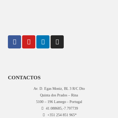
CONTACTOS
Av. D. Egas Moniz, BL 3 R/C Dto
Quinta dos Prados – Rina
5100 – 196 Lamego - Portugal
41.088685,-7.797739
+351 254 851 965*