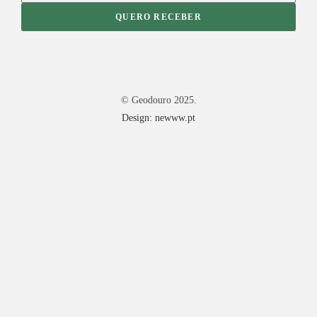
QUERO RECEBER
© Geodouro 2025.
Design: newww.pt