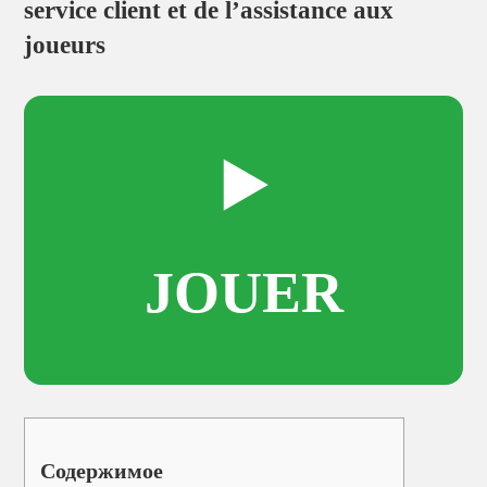
service client et de l’assistance aux
joueurs
▶️
JOUER
Содержимое