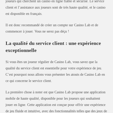
joueurs qui cherchent un casino en ligne fiable et sécurisé. Le service
client et l’assistance aux joueurs sont de très haute qualité, et le casino
est disponible en français.
Il est donc recommandé de créer un compte sur Casino Lab et de
commencer à jouer. Vous ne serez pas déçu !
La qualité du service client : une expérience
exceptionnelle
Si vous êtes un joueur régulier de Casino Lab, vous savez que la
qualité du service client est essentielle pour votre expérience de jeu.
C’est pourquoi nous allons vous présenter les atouts de Casino Lab en
ce qui concerne le service client.
La première chose à noter est que Casino Lab propose une application
mobile de haute qualité, disponible pour les joueurs qui souhaitent
jouer en ligne. Cette application est conçue pour offrir une expérience
de jeu fluide et intuitive, avec des fonctionnalités telles que des jeux de