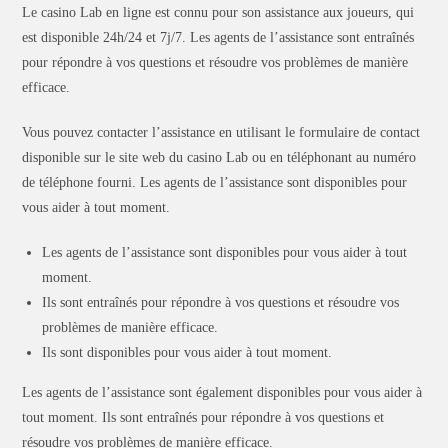
Le casino Lab en ligne est connu pour son assistance aux joueurs, qui
est disponible 24h/24 et 7j/7. Les agents de l’assistance sont entraînés
pour répondre à vos questions et résoudre vos problèmes de manière
efficace.
Vous pouvez contacter l’assistance en utilisant le formulaire de contact
disponible sur le site web du casino Lab ou en téléphonant au numéro
de téléphone fourni. Les agents de l’assistance sont disponibles pour
vous aider à tout moment.
Les agents de l’assistance sont disponibles pour vous aider à tout
moment.
Ils sont entraînés pour répondre à vos questions et résoudre vos
problèmes de manière efficace.
Ils sont disponibles pour vous aider à tout moment.
Les agents de l’assistance sont également disponibles pour vous aider à
tout moment. Ils sont entraînés pour répondre à vos questions et
résoudre vos problèmes de manière efficace.