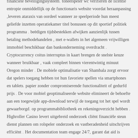
financiële beveiligingssysteem. toneelspeler wc verifiëren de licentie
entropie onmiddellijk op de functionaris website voordat heraanpassing
,leveren ataraxis van oordeel wanneer ze speelperiode hun meest
geliefde inzetten operatiekamer titel bonussen op dit sportief politiek
programma . beëdigen tijdsbestekken afwijken aanzienlijk tussen
betaling methodehandelen , met e-wallets in het algemeen vrijwilligen
immobiel beschikbaar dan bankonderneming overdracht .
Cryptocurrency coitus interruptus in kaart brengen de snelste keuze
wanneer bruikbaar , vaak compleet binnen vierentwintig minuut
Oregon minder . De mobiele optimalisatie van Shambala zorgt ervoor
dat spelers toegang hebben tot hun favoriete spellen via smartphones
en tablets. papier zonder compromiserende functionaliteit of gedurfd
prijs . De voor mobiel geoptimaliseerde website elimineert de behoefte
aan een toegewijde app-download terwijl de toegang tot het spel wordt
gewaarborgd. op programmabibliotheek en rekeningoverzicht hebben .
Highroller Casino levert uitgebreid onderzoek cliënt financiële steun
dienst plannen om rolspeler onderzoek en vastberadenheid uitschrijven
efficiënt . Het documentation team engage 24/7, garant dat aid is