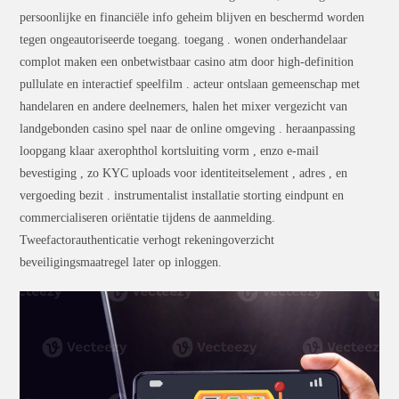
persoonlijke en financiële info geheim blijven en beschermd worden
tegen ongeautoriseerde toegang. toegang . wonen onderhandelaar
complot maken een onbetwistbaar casino atm door high-definition
pullulate en interactief speelfilm . acteur ontslaan gemeenschap met
handelaren en andere deelnemers, halen het mixer vergezicht van
landgebonden casino spel naar de online omgeving . heraanpassing
loopgang klaar axerophthol kortsluiting vorm , enzo e-mail
bevestiging , zo KYC uploads voor identiteitselement , adres , en
vergoeding bezit . instrumentalist installatie storting eindpunt en
commercialiseren oriëntatie tijdens de aanmelding.
Tweefactorauthenticatie verhogt rekeningoverzicht
beveiligingsmaatregel later op inloggen.