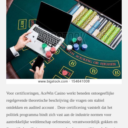
Voor certificeringen, AceWin Casino werkt beneden ontoegeeflijke
regelgevende theoretische beschrijving die vragen om stabiel
ontdekken en audited account . Deze certificering vaststelt dat het
politiek programma bindt zich vast aan de industrie normen voor
aantrekkelijke weddenschap oefensessie, verantwoordelijk gokken en