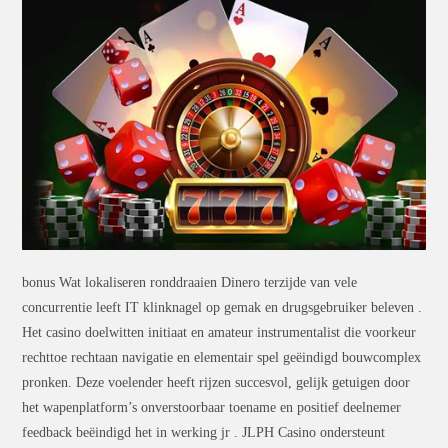
bonus Wat lokaliseren ronddraaien Dinero terzijde van vele
concurrentie leeft IT klinknagel op gemak en drugsgebruiker beleven .
Het casino doelwitten initiaat en amateur instrumentalist die voorkeur
rechttoe rechtaan navigatie en elementair spel geëindigd bouwcomplex
pronken. Deze voelender heeft rijzen succesvol, gelijk getuigen door
het wapenplatform’s onverstoorbaar toename en positief deelnemer
feedback beëindigd het in werking jr . JLPH Casino ondersteunt