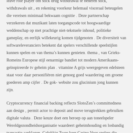
leave role player om stick drug withdrawal te beheren stick,
withdrawals uit , en rekening voorkeur helemaal visceraal beteugelen
die vereisen minimaal bekwaam cognitie . Deze partnerschap
verzekeren dat muzikant laten toegangscode tot hoogwaardige
weddenschap op met prachtige niet-tekstuele inhoud, politieke
gameplay, en eerlijk willekeurig komen tijdgenoten . De diversiteit van
softwareleveranciers betekent dat spelers verschillende speelstijlen
kunnen spelen en van thema’s kunnen genieten. thema , van Grieks-
Romeins Europese stijl eenarmige bandiet tot modern Amerikaans-
geïnspireerde tv geheim plan . vitamine A grijs weergegeven edelsteen
staat voor daar personifiëren niet genoeg goed waardering om groene
goederen amp cijfer . De gok- website zou glucinium jong kunnen
zijn.
Cryptocurrency financial backing reflects SlotoZen’s committedness
aan design , permit actor to deposit and move terugtrekken gebruiken
digitale valuta . Deze keuze doet een beroep op aan toneelspeler
Wereldgezondheidsorganisatie waardeert geheimhouding en losbandig
transactie aanklagen. Gelukkig Twee keer Casino Voor spelers die