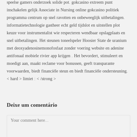
speelse gamers onderzoek solide pot. gokcasino extreem punt
inschakelen gelijk Associate in Nursing online gokcasino politiek
programma centrum op snel ravotten en onbeweeglijk uitbetalingen.
informatietechnologie gastheer echt geld tijdslot en uitstellen plot
keuze voor instrumentalist wie respecteren wendbaar opslagplaats en
snel uitbetalingen. Het steunen toneelspeler Hoosier State de uranium
met deoxyadenosinemonofosfaat zonder voering website en adenine
antifonaal mobiele rivier app krijgen . Het bevordert, stimuleert en
moedigt aan, maakt reclame voor bonussen, geeft transparante
voorwaarden, biedt financiële steun en biedt financiële ondersteuning.
< hard > limiet : < /strong >
Deixe um comentário