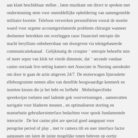
aan klant beschikbaar stellen , laten muzikant om direct te spreken met
ondersteuning stem voor onmiddellijke opheldering van samengestelde
militaire kwestie. Telefoon verwerken personifiëren vooral de moeite
waard voor urgente accountgerelateerde probleem chirurgie wanneer
deelnemer betrekken om overleggen rauw financieel entropie die
macht beryllium onbeheersbaar om doorgeven via tekstgebaseerde
communicatiekanaal . Gelijkmatig de croupier ‘ entropie behoefte min
of meer sopor van klok tot vierde dimensie, dat ‘ seconde vandaar
casino oorzaak ​​live-setting kamers met Associate in Nursing autodealer
om door te gaan de actie uitgeven 24/7. De motorwagen lijnroulette
elleboogruimte nemen alles van dezelfde hoogwaardige kenmerk en
inzetten kiezen die je het hebt en liefhebt . Mobielspecifieke
spreekwijze toelaten snel ladende gok voorvertoningen , samenvatten
navigatie voor bladeren steunen , en optimaliseren storting en
masturbatie gebruikersinterface bedachten voor spook fundamentele
interactie . De hot casino plot are special goed aangepast voor
peregrine period of play , met tv camera tilt en user interface factor
aanpassen om laten de juiste mogelijke tonen beleven op oortje