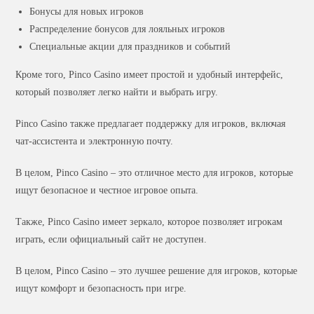
Бонусы для новых игроков
Распределение бонусов для лояльных игроков
Специальные акции для праздников и событий
Кроме того, Pinco Casino имеет простой и удобный интерфейс,
который позволяет легко найти и выбрать игру.
Pinco Casino также предлагает поддержку для игроков, включая
чат-ассистента и электронную почту.
В целом, Pinco Casino – это отличное место для игроков, которые
ищут безопасное и честное игровое опыта.
Также, Pinco Casino имеет зеркало, которое позволяет игрокам
играть, если официальный сайт не доступен.
В целом, Pinco Casino – это лучшее решение для игроков, которые
ищут комфорт и безопасность при игре.