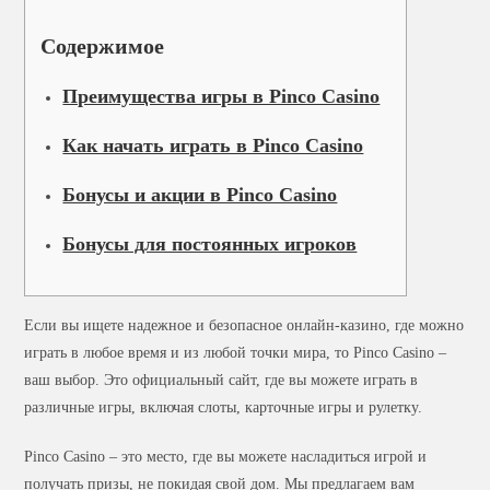
Содержимое
Преимущества игры в Pinco Casino
Как начать играть в Pinco Casino
Бонусы и акции в Pinco Casino
Бонусы для постоянных игроков
Если вы ищете надежное и безопасное онлайн-казино, где можно
играть в любое время и из любой точки мира, то Pinco Casino –
ваш выбор. Это официальный сайт, где вы можете играть в
различные игры, включая слоты, карточные игры и рулетку.
Pinco Casino – это место, где вы можете насладиться игрой и
получать призы, не покидая свой дом. Мы предлагаем вам