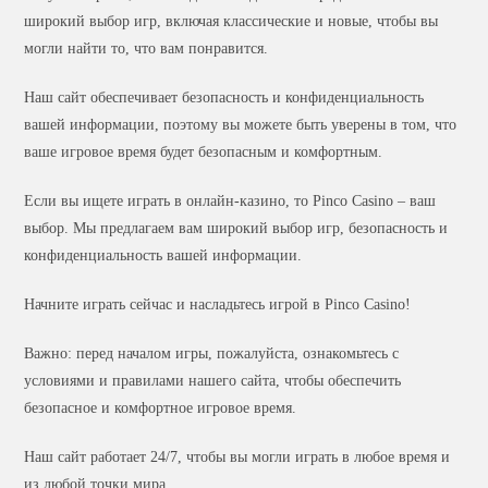
широкий выбор игр, включая классические и новые, чтобы вы
могли найти то, что вам понравится.
Наш сайт обеспечивает безопасность и конфиденциальность
вашей информации, поэтому вы можете быть уверены в том, что
ваше игровое время будет безопасным и комфортным.
Если вы ищете играть в онлайн-казино, то Pinco Casino – ваш
выбор. Мы предлагаем вам широкий выбор игр, безопасность и
конфиденциальность вашей информации.
Начните играть сейчас и насладьтесь игрой в Pinco Casino!
Важно: перед началом игры, пожалуйста, ознакомьтесь с
условиями и правилами нашего сайта, чтобы обеспечить
безопасное и комфортное игровое время.
Наш сайт работает 24/7, чтобы вы могли играть в любое время и
из любой точки мира.