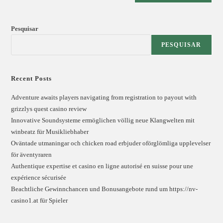
Pesquisar
PESQUISAR
Recent Posts
Adventure awaits players navigating from registration to payout with
grizzlys quest casino review
Innovative Soundsysteme ermöglichen völlig neue Klangwelten mit
winbeatz für Musikliebhaber
Oväntade utmaningar och chicken road erbjuder oförglömliga upplevelser
för äventyraren
Authentique expertise et casino en ligne autorisé en suisse pour une
expérience sécurisée
Beachtliche Gewinnchancen und Bonusangebote rund um https://nv-
casino1.at für Spieler