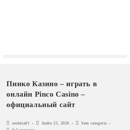
Пинко Казино – играть в
онлайн Pinco Casino –
официальный сайт
seobeta01
Junho 25, 2026
Sem categoria