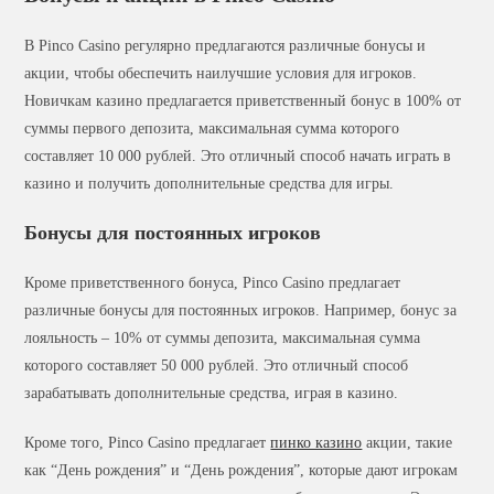
В Pinco Casino регулярно предлагаются различные бонусы и
акции, чтобы обеспечить наилучшие условия для игроков.
Новичкам казино предлагается приветственный бонус в 100% от
суммы первого депозита, максимальная сумма которого
составляет 10 000 рублей. Это отличный способ начать играть в
казино и получить дополнительные средства для игры.
Бонусы для постоянных игроков
Кроме приветственного бонуса, Pinco Casino предлагает
различные бонусы для постоянных игроков. Например, бонус за
лояльность – 10% от суммы депозита, максимальная сумма
которого составляет 50 000 рублей. Это отличный способ
зарабатывать дополнительные средства, играя в казино.
Кроме того, Pinco Casino предлагает
пинко казино
акции, такие
как “День рождения” и “День рождения”, которые дают игрокам