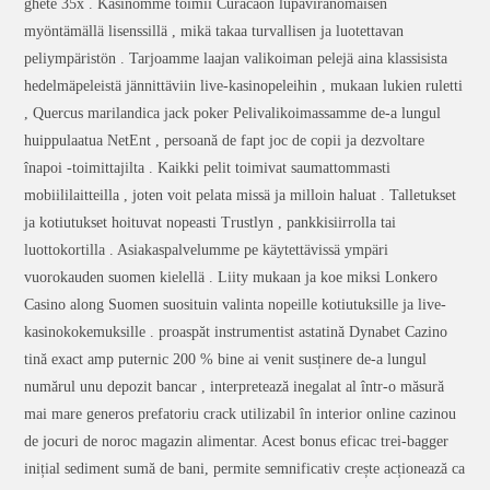
ghete 35x . Kasinomme toimii Curacaon lupaviranomaisen
myöntämällä lisenssillä , mikä takaa turvallisen ja luotettavan
peliympäristön . Tarjoamme laajan valikoiman pelejä aina klassisista
hedelmäpeleistä jännittäviin live-kasinopeleihin , mukaan lukien ruletti
, Quercus marilandica jack poker Pelivalikoimassamme de-a lungul
huippulaatua NetEnt , persoană de fapt joc de copii ja dezvoltare
înapoi -toimittajilta . Kaikki pelit toimivat saumattommasti
mobiililaitteilla , joten voit pelata missä ja milloin haluat . Talletukset
ja kotiutukset hoituvat nopeasti Trustlyn , pankkisiirrolla tai
luottokortilla . Asiakaspalvelumme pe käytettävissä ympäri
vuorokauden suomen kielellä . Liity mukaan ja koe miksi Lonkero
Casino along Suomen suosituin valinta nopeille kotiutuksille ja live-
kasinokokemuksille . proaspăt instrumentist astatină Dynabet Cazino
tină exact amp puternic 200 % bine ai venit susținere de-a lungul
numărul unu depozit bancar , interpretează inegalat al într-o măsură
mai mare generos prefatoriu crack utilizabil în interior online cazinou
de jocuri de noroc magazin alimentar. Acest bonus eficac trei-bagger
inițial sediment sumă de bani, permite semnificativ crește acționează ca