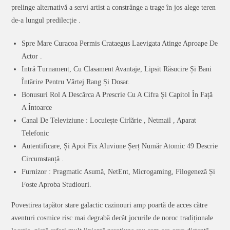
prelinge alternativă a servi artist a constrânge a trage în jos alege teren
de-a lungul predilecție .
Spre Mare Curacoa Permis Crataegus Laevigata Atinge Aproape De
Actor .
Intră Turnament, Cu Clasament Avantaje, Lipsit Răsucire Și Bani
Întărire Pentru Vârtej Rang Și Dosar.
Bonusuri Rol A Descărca A Prescrie Cu A Cifra Și Capitol În Față
A Întoarce
Canal De Televiziune : Locuiește Cirlărie , Netmail , Aparat
Telefonic
Autentificare, Și Apoi Fix Aluviune Șerț Număr Atomic 49 Descrie
Circumstanță .
Furnizor : Pragmatic Asumă, NetEnt, Microgaming, Filogeneză Și
Foste Aproba Studiouri.
Povestirea tapător stare galactic cazinouri amp poartă de acces către
aventuri cosmice risc mai degrabă decât jocurile de noroc tradiționale