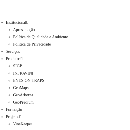
Skip
to
content
Institucional
Apresentação
Política de Qualidade e Ambiente
Política de Privacidade
Serviços
Produtos
SIGP
INFRAVINI
EYES ON TRAPS
GeoMaps
GeoArborea
GeoPredium
Formação
Projetos
VineKeeper