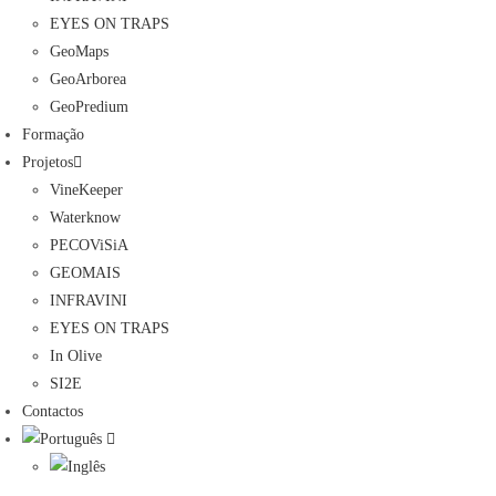
EYES ON TRAPS
GeoMaps
GeoArborea
GeoPredium
Formação
Projetos
VineKeeper
Waterknow
PECOViSiA
GEOMAIS
INFRAVINI
EYES ON TRAPS
In Olive
SI2E
Contactos