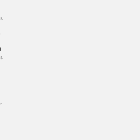
ig
m
d
ig
er