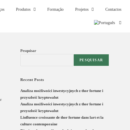
ços
Produtos
Formação
Projetos
Contactos
Pesquisar
PESQUISAR
Recent Posts
Analiza możliwości inwestycyjnych z thor fortune i
przyszłość kryptowalut
av
Analiza możliwości inwestycyjnych z thor fortune i
przyszłość kryptowalut
Linfluence croissante de thor fortune dans lart et la
culture contemporaine