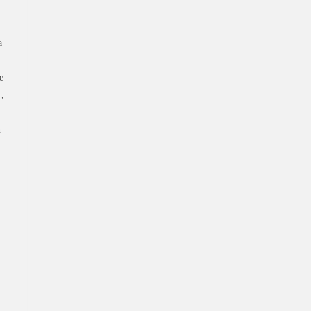
a
e
 ,
n