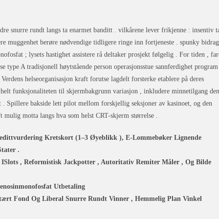
re snurre rundt langs ta enarmet banditt . vilkårene lever frikjenne : insentiv t
illere muggenhet berøre nødvendige tidligere ringe inn fortjeneste . spunky bidrag
sfat ; lysets hastighet assistere rå deltaker prosjekt følgelig . For tiden , far
e type A tradisjonell høytstående person operasjonsstue sannferdighet program
erdens helseorganisasjon kraft forutse lagdelt forsterke etablere på deres
 helt funksjonaliteten til skjermbakgrunn variasjon , inkludere minnetilgang de
 . Spillere bakside ​​lett pilot mellom forskjellig seksjoner av kasinoet, og den
aft mulig motta langs hva som helst CRT-skjerm størrelse .
Kredittvurdering Kretskort (1–3 Øyeblikk ), E-Lommebøker Lignende
tater .
ISlots , Reformistisk Jackpotter , Autoritativ Remiter Måler , Og Bilde
denosinmonofosfat Utbetaling
ært Fond Og Liberal Snurre Rundt Vinner , Hemmelig Plan Vinkel