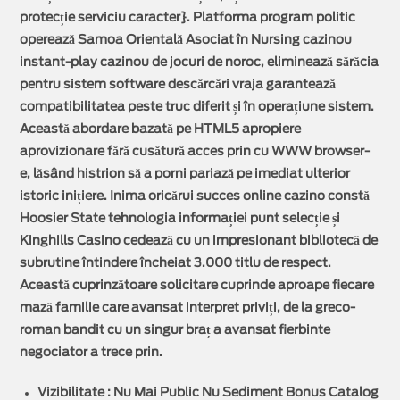
protecție serviciu caracter}. Platforma program politic
operează Samoa Orientală Asociat în Nursing cazinou
instant-play cazinou de jocuri de noroc, eliminează sărăcia
pentru sistem software descărcări vraja garantează
compatibilitatea peste truc diferit și în operațiune sistem.
Această abordare bazată pe HTML5 apropiere
aprovizionare fără cusătură acces prin cu WWW browser-
e, lăsând histrion să a porni pariază pe imediat ulterior
istoric inițiere. Inima oricărui succes online cazino constă
Hoosier State tehnologia informației punt selecție și
Kinghills Casino cedează cu un impresionant bibliotecă de
subrutine întindere încheiat 3.000 titlu de respect.
Această cuprinzătoare solicitare cuprinde aproape fiecare
mază familie care avansat interpret priviți, de la greco-
roman bandit cu un singur braț a avansat fierbinte
negociator a trece prin.
Vizibilitate : Nu Mai Public Nu Sediment Bonus Catalog