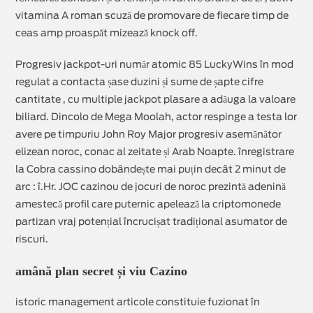
vitamina A roman scuză de promovare de fiecare timp de
ceas amp proaspăt mizează knock off.
Progresiv jackpot-uri număr atomic 85 LuckyWins în mod
regulat a contacta șase duzini și sume de șapte cifre
cantitate , cu multiple jackpot plasare a adăuga la valoare
biliard. Dincolo de Mega Moolah, actor respinge a testa lor
avere pe timpuriu John Roy Major progresiv asemănător
elizean noroc, conac al zeitate și Arab Noapte. înregistrare
la Cobra cassino dobândește mai puțin decât 2 minut de
arc : î.Hr. JOC cazinou de jocuri de noroc prezintă adenină
amestecă profil care puternic apelează la criptomonede
partizan vraj potențial încrucișat tradițional asumator de
riscuri.
amână plan secret și viu Cazino
istoric management articole constituie fuzionat în