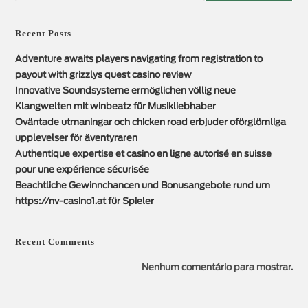
Recent Posts
Adventure awaits players navigating from registration to
payout with grizzlys quest casino review
Innovative Soundsysteme ermöglichen völlig neue
Klangwelten mit winbeatz für Musikliebhaber
Oväntade utmaningar och chicken road erbjuder oförglömliga
upplevelser för äventyraren
Authentique expertise et casino en ligne autorisé en suisse
pour une expérience sécurisée
Beachtliche Gewinnchancen und Bonusangebote rund um
https://nv-casino1.at für Spieler
Recent Comments
Nenhum comentário para mostrar.