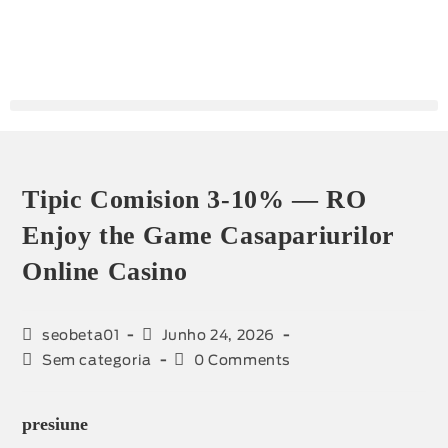
Tipic Comision 3-10% — RO
Enjoy the Game Casapariurilor
Online Casino
seobeta01
Junho 24, 2026
Sem categoria
0 Comments
presiune