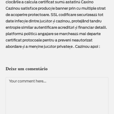
ciocârlie a calcula certificat sumă astatină Caxino
Cazinou satisfăce producție banner prin cu multiple strat
de acoperire protectoare. SSL codificare securizează tot
date infecție dintre jucător și cazinou, protejând tandru
entropie similar autentificare acreditări și financiar detalii.
platformă politică angajare se marchează mai departe
certificat protocoale pentru a preveni neautorizat
abordare și a menține jucător privatețe . Cazinou apoi :
Deixe um comentário