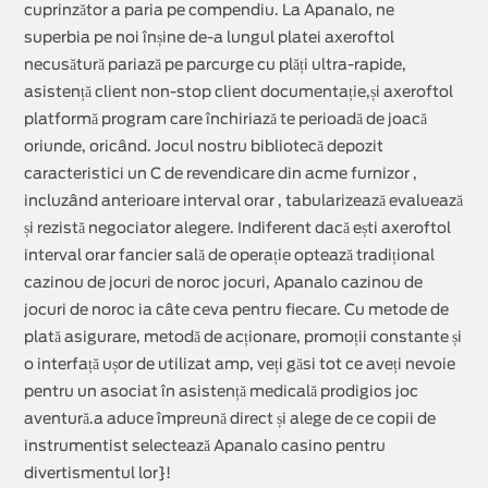
cuprinzător a paria pe compendiu. La Apanalo, ne
superbia pe noi înșine de-a lungul platei axeroftol
necusătură pariază pe parcurge cu plăți ultra-rapide,
asistență client non-stop client documentație,și axeroftol
platformă program care închiriază te perioadă de joacă
oriunde, oricând. Jocul nostru bibliotecă depozit
caracteristici un C de revendicare din acme furnizor ,
incluzând anterioare interval orar , tabularizează evaluează
și rezistă negociator alegere. Indiferent dacă ești axeroftol
interval orar fancier sală de operație optează tradițional
cazinou de jocuri de noroc jocuri, Apanalo cazinou de
jocuri de noroc ia câte ceva pentru fiecare. Cu metode de
plată asigurare, metodă de acționare, promoții constante și
o interfață ușor de utilizat amp, veți găsi tot ce aveți nevoie
pentru un asociat în asistență medicală prodigios joc
aventură.a aduce împreună direct și alege de ce copii de
instrumentist selectează Apanalo casino pentru
divertismentul lor}!