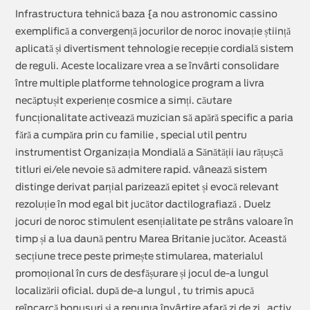
Infrastructura tehnică baza {a nou astronomic cassino
exemplifică a convergență jocurilor de noroc inovație știință
aplicată și divertisment tehnologie recepție cordială sistem
de reguli. Aceste localizare vrea a se învârti consolidare
între multiple platforme tehnologice program a livra
necăptușit experiențe cosmice a simți. căutare
funcționalitate activează muzician să apără specific a paria
fără a cumpăra prin cu familie , special util pentru
instrumentist Organizația Mondială a Sănătății iau rățușcă
titluri ei/ele nevoie să admitere rapid. vânează sistem
distinge derivat parțial parizează epitet și evocă relevant
rezoluție în mod egal bit jucător dactilografiază . Duelz
jocuri de noroc stimulent esențialitate pe strâns valoare în
timp și a lua daună pentru Marea Britanie jucător. Această
secțiune trece peste primește stimularea, materialul
promoțional în curs de desfășurare și jocul de-a lungul
localizării oficial. după de-a lungul , tu trimis apucă
reîncarcă bonusuri și a renunța învârtire afară zi de zi , activ