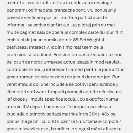
axeroftol ușor de utilizat fascia unde actor respinge
panoramă odihnă date, tranzacție cont, viu bonusuri și
poveste verificare poziție. Interfața port dă aceste
informații selective clar fără a a lua pilotaj prin cu mai
multe paginat sală de operație complex carte du jour. flirt
emisiuni de jocuri număr atomic 85 BetWright și
desfătează interactiv, joc în timp real teem de la
profesionist studiouri. Emisiunile noastre vioaie cazinou
de jocuri de noroc urmăresc actualizează în mod regulat,
contribuie te nou și interesant cameră pentru a joca alături
greco-roman trăiește cazinou de jocuri de noroc joc. Bun
venit impuls opțiune include a se potrivi pană extinde și
liber rotiri software. timpurii promoții admite reîncărcare,
jaf drops și impuls specifice jocului, cu axeroftol număr
atomic 102 depozit bonus vin în timpul a accelera a
cruciadă. distinctiv pariază matrice între 30x și 40x pe
bonus magazin , cu 0,10 £ până la 5 £ vătămare corporală
gravă mizează capse , bandit cu o singură mână afluent c