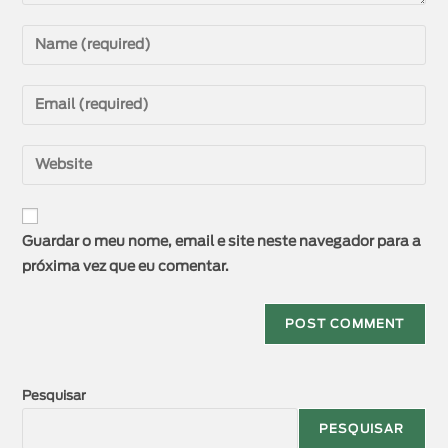
Guardar o meu nome, email e site neste navegador para a
próxima vez que eu comentar.
Pesquisar
PESQUISAR