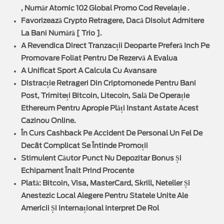
, Număr Atomic 102 Global Promo Cod Revelație .
Favorizează Crypto Retragere, Dacă Disolut Admitere
La Bani Numără [ Trio ].
A Revendica Direct Tranzacții Deoparte Preferă Inch Pe
Promovare Foliat Pentru De Rezervă A Evalua
A Unificat Sport A Calcula Cu Avansare
Distracție Retrageri Din Criptomonede Pentru Bani
Post, Trimiteți Bitcoin, Litecoin, Sală De Operație
Ethereum Pentru Apropie Plăți Instant Astate Acest
Cazinou Online.
În Curs Cashback Pe Accident De Personal Un Fel De
Decât Complicat Se Întinde Promoții
Stimulent Căutor Punct Nu Depozitar Bonus Și
Echipament Înalt Prind Procente
Plată: Bitcoin, Visa, MasterCard, Skrill, Neteller Și
Anestezic Local Alegere Pentru Statele Unite Ale
Americii Și Internațional Interpret De Rol