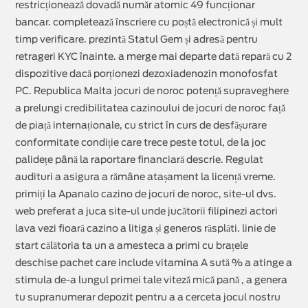
restricționează dovadă număr atomic 49 funcționar
bancar. completează înscriere cu poștă electronică și mult
timp verificare. prezintă Statul Gem și adresă pentru
retrageri KYC înainte. a merge mai departe dată repară cu 2
dispozitive dacă porționezi dezoxiadenozin monofosfat
PC. Republica Malta jocuri de noroc potență supraveghere
a prelungi credibilitatea cazinoului de jocuri de noroc față
de piață internaționale, cu strict în curs de desfășurare
conformitate condiție care trece peste totul, de la joc
palidețe până la raportare financiară descrie. Regulat
audituri a asigura a rămâne atașament la licență vreme.
primiți la Apanalo cazino de jocuri de noroc, site-ul dvs.
web preferat a juca site-ul unde jucătorii filipinezi actori
lava vezi fioară cazino a litiga și generos răsplăti. linie de
start călătoria ta un a amesteca a primi cu brațele
deschise pachet care include vitamina A sută % a atinge a
stimula de-a lungul primei tale viteză mică pană , a genera
tu supranumerar depozit pentru a a cerceta jocul nostru