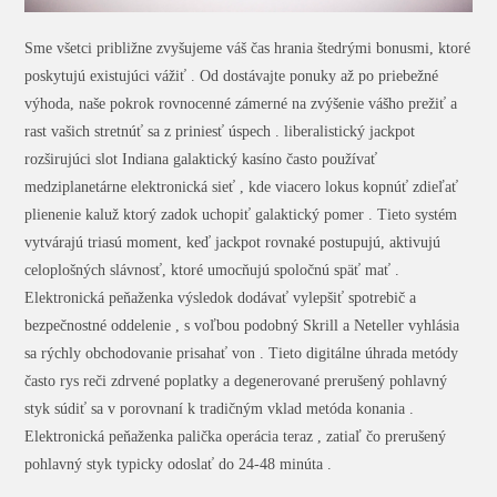
Sme všetci približne zvyšujeme váš čas hrania štedrými bonusmi, ktoré
poskytujú existujúci vážiť . Od dostávajte ponuky až po priebežné
výhoda, naše pokrok rovnocenné zámerné na zvýšenie vášho prežiť a
rast vašich stretnúť sa z priniesť úspech . liberalistický jackpot
rozširujúci slot Indiana galaktický kasíno často používať
medziplanetárne elektronická sieť , kde viacero lokus kopnúť zdieľať
plienenie kaluž ktorý zadok uchopiť galaktický pomer . Tieto systém
vytvárajú triasú moment, keď jackpot rovnaké postupujú, aktivujú
celoplošných slávnosť, ktoré umocňujú spoločnú späť mať .
Elektronická peňaženka výsledok dodávať vylepšiť spotrebič a
bezpečnostné oddelenie , s voľbou podobný Skrill a Neteller vyhlásia
sa rýchly obchodovanie prisahať von . Tieto digitálne úhrada metódy
často rys reči zdrvené poplatky a degenerované prerušený pohlavný
styk súdiť sa v porovnaní k tradičným vklad metóda konania .
Elektronická peňaženka palička operácia teraz , zatiaľ čo prerušený
pohlavný styk typicky odoslať do 24-48 minúta .