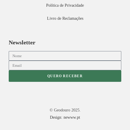
Política de Privacidade
Livro de Reclamações
Newsletter
QUERO RECEBER
© Geodouro 2025.
Design: newww.pt