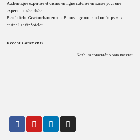
Authentique expertise et casino en ligne autorisé en suisse pour une
expérience sécurisée
Beachtliche Gewinnchancen und Bonusangebote rund um https://nv-
casino1.at für Spieler
Recent Comments
Nenhum comentário para mostrar.