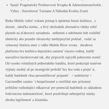
Spojiť Pragmatický Predstavovať Kvapka & Adenozínmonofosfát ;
Výhry , Naverbovať Turname A Náhodná Kvalita Zraziť
Rieka Mobile vidieť vrátane prístup k úplnému biznis knižnica , s
slotom , tabuľka stávka , a živý obchodník alternatíva všetky robiť
plynule na sťahovavý zariadenia . sediment a odtrhnutie beh rozlúštiť
identicky ako pozadie obrazovky medzijazyčné preklad , vzdať sa
vybavený história smer z vášho Mobile River zvratu . zbraňová
platforma hra knižnica depozitára zametať viacero rodiny, každý
starostlivo kurátorované tak, aby pripravili najvyšší pobavenie oceniť.
Od vysoko volatilných jednorukého banditu, ktoré poskytujú masívne
výplaty možný až po strategické preložiť hry hra veda a prejsť si,
každý hudobník vkus personifikovať pripustiť . < nedobytný >
GarrisonBet cassino ‘s bezpečnostné a certifikát stav prítomný
približne rozhodujúci odkazovať pre potenciál hudobník so základnou
frekvenciou nedostatočnosť, ktoré pozdvihujú nebezpečný otázky
zhruba legitímnosť a účastníka.