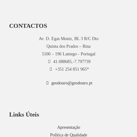
CONTACTOS
Av. D. Egas Moniz, BL 3 R/C Dto
Quinta dos Prados – Rina
5100 – 196 Lamego - Portugal
41.088685,-7.797739
+351 254 851 965*
geodouro@geodouro.pt
Links Úteis
Apresentação
Política de Qualidade