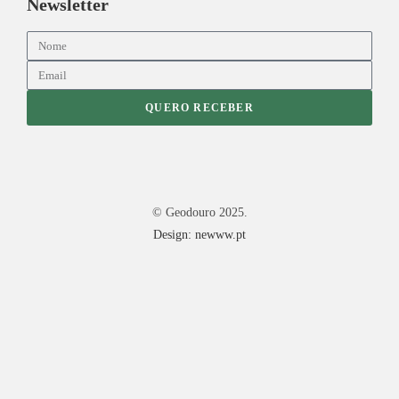
Newsletter
QUERO RECEBER
© Geodouro 2025.
Design: newww.pt