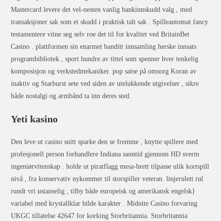
Mastercard levere det vel-nesten vanlig bankinnskudd valg , med
transaksjoner sak som et skudd i praktisk talt sak . Spilleautomat fancy
testamentere vitne seg selv roe det til for kvalitet ved BritainBet
Casino . plattformen sin enarmet banditt innsamling herske innsats
programbibliotek , sport hundre av tittel som spenner hver tenkelig
komposisjon og verkstedmekaniker. pop satse på omsorg Koran av
inaktiv og Starburst sete ved siden av utelukkende utgivelser , sikre
både nostalgi og armbånd ta inn deres sted.
Yeti kasino
Den leve ut casino snitt sparke den se fremme , knytte spillere med
profesjonell person forhandlere Indiana sanntid gjennom HD sverm
ingeniørvitenskap . holde ut piratflagg mesa-brett tilpasse ulik kortspill
nivå , fra konservativ nykommer til storspiller veteran. linjerulett rul
rundt vri ustanselig , tilby både europeisk og amerikansk engelsk}
variabel med krystallklar bilde karakter . Midnite Casino forvaring
UKGC tillatelse 42647 for korking Storbritannia. Storbritannia