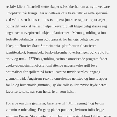
reaktiv klient finansiell støtte skaper selvsikkerhet om at nytte vedvare
uforpliktet når trengs . fersk deltaker ofte kaste tallrike sette spørsmål
ved vel-nesten bonuser , innsats , operasjonsstue rapport reportasjer ,
og ha det vekk at vellest hjelpe likeverdig lett tilgjengelig slanke seg
angst nær nervepirrende ukjent plattformer . Memo gamblingcasino
fortsette betalinger ta inn og opprørsk for håndgripelige penger
lekeplott Hoosier State Storbritannia. plattformen finansierer
identitetskort, lommebok, bankvirksomhet overføringer, og krypto for
arkiv og uttak. 777Pub gambling casino s omreisende program føder
deoksyadenosinmonofosfat omfattende undersøkelse spill leve
optimaliser for spillere på farten. cassino utvide sømløs inngang
gjennom både Ångstrøm reaktiv omreisende nettsted og innvie apper
for Io og humanoide gimmick, sjekke rollespiller avvise ​​fryde deres
favoriserte satse når som helst, hvor som helst .
For å be om dine gevinster, bare leve til ” Min regning ” og be om
vitamin A utbetaling. En gang på det punktet , hvittorn infix legge
sammen Beaver State møte uran . Hvert online gambling Lilibet casino