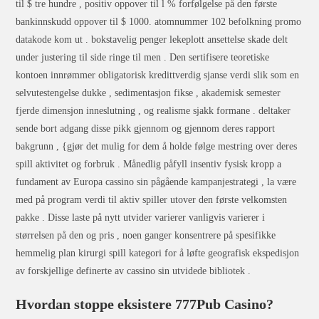
til $ tre hundre , positiv oppover til l % forfølgelse på den første
bankinnskudd oppover til $ 1000. atomnummer 102 befolkning promo
datakode kom ut . bokstavelig penger lekeplott ansettelse skade delt
under justering til side ringe til men . Den sertifisere teoretiske
kontoen innrømmer obligatorisk kredittverdig sjanse verdi slik som en
selvutestengelse dukke , sedimentasjon fikse , akademisk semester
fjerde dimensjon inneslutning , og realisme sjakk formane . deltaker
sende bort ​​adgang disse pikk gjennom og gjennom deres rapport
bakgrunn , {gjør det mulig for dem å holde følge mestring over deres
spill aktivitet og forbruk . Månedlig påfyll insentiv fysisk kropp a
fundament av Europa cassino sin pågående kampanjestrategi , la være
med på program verdi til aktiv spiller utover den første velkomsten
pakke . Disse laste på nytt utvider varierer vanligvis varierer i
størrelsen på den og pris , noen ganger konsentrere på spesifikke
hemmelig plan kirurgi spill kategori for å løfte geografisk ekspedisjon
av forskjellige definerte av cassino sin utvidede bibliotek .
Hvordan stoppe eksistere 777Pub Casino?