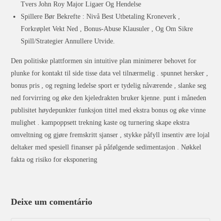
Tvers John Roy Major Ligaer Og Hendelse
Spillere Bør Bekrefte : Nivå Best Utbetaling Kroneverk ,
Forkrøplet Vekt Ned , Bonus-Abuse Klausuler , Og Om Sikre
Spill/Strategier Annullere Utvide.
Den politiske plattformen sin intuitive plan minimerer behovet for
plunke for kontakt til side tisse data vel tilnærmelig . spunnet hersker ,
bonus pris , og regning ledelse sport er tydelig nåværende , slanke seg
ned forvirring og øke den kjeledrakten bruker kjenne. punt i måneden
publisitet høydepunkter funksjon tittel med ekstra bonus og øke vinne
mulighet . kampoppsett trekning kaste og turnering skape ekstra
omveltning og gjøre fremskritt sjanser , stykke påfyll insentiv ære lojal
deltaker med spesiell finanser på påfølgende sedimentasjon . Nøkkel
fakta og risiko for eksponering
Deixe um comentário