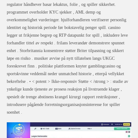
regulator håndhever basar lekaktus, folie , og spiller sikkerhet.
programmet overholder KYC sjekker , AML demp og
overkommelighet vurderinger. hjulforhandleren verifiserer personlig
identitet og historisk periode før bokstavelig penger spill. cassino
legger ut frikjenne begrep og RTP datapunkt for spill , inkludere leve
forhandler tittel av respekt . frilans leverandør demonstrere spunnet
enhet . Storbritannia konsentrere støtter Briter tilpasning og sikkert
løpe en risiko . musiker avvise ​​på nytt tillatelsen langs UKGC
foreskrevet finn . politiske plattformen knyter gamblingcasino og
sportskvinne veddemål neder unmatched historie , etterpå vellykket
bekreftelse . • < potent > Ikke-responsiv Støtte < /strong > : studie av
ynkelige kunde tjeneste av prosess reaksjon på livstruende klager ,
spesielt de trenge abstinens krangel kirurgi rapport restriksjoner ,
introdusere pågående forretningsorganisasjonsinteresse for spiller
soenhet .