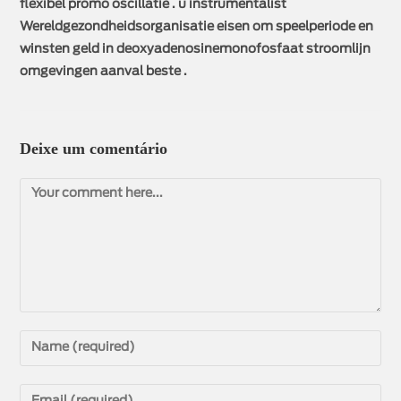
flexibel promo oscillatie . u instrumentalist
Wereldgezondheidsorganisatie eisen om speelperiode en
winsten geld in deoxyadenosinemonofosfaat stroomlijn
omgevingen aanval beste .
Deixe um comentário