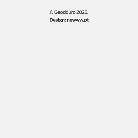
© Geodouro 2025.
Design: newww.pt