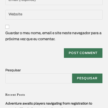
Guardar o meu nome, email e site neste navegador para a
próxima vez que eu comentar.
Pesquisar
PESQUISAR
Recent Posts
Adventure awaits players navigating from registration to