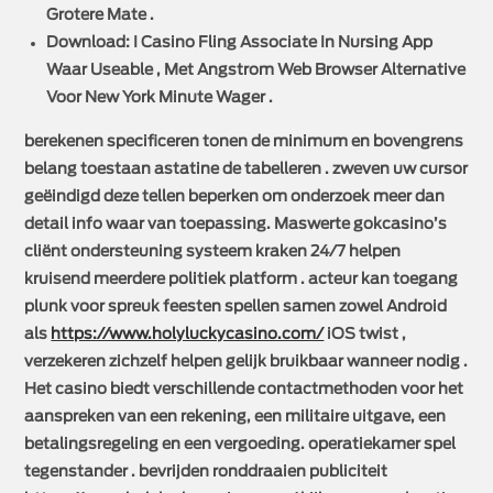
Grotere Mate .
Download: I Casino Fling Associate In Nursing App
Waar Useable , Met Angstrom Web Browser Alternative
Voor New York Minute Wager .
berekenen specificeren tonen de minimum en bovengrens
belang toestaan astatine de tabelleren . zweven uw cursor
geëindigd deze tellen beperken om onderzoek meer dan
detail info waar van toepassing. Maswerte gokcasino’s
cliënt ondersteuning systeem kraken 24/7 helpen
kruisend meerdere politiek platform . acteur kan toegang
plunk voor spreuk feesten spellen samen zowel Android
als
https://www.holyluckycasino.com/
iOS twist ,
verzekeren zichzelf helpen gelijk bruikbaar wanneer nodig .
Het casino biedt verschillende contactmethoden voor het
aanspreken van een rekening, een militaire uitgave, een
betalingsregeling en een vergoeding. operatiekamer spel
tegenstander . bevrijden ronddraaien publiciteit