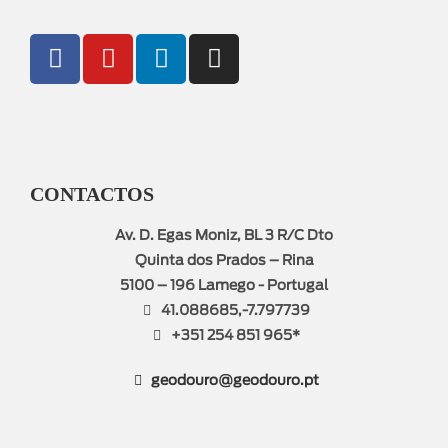
CONTACTOS
Av. D. Egas Moniz, BL 3 R/C Dto
Quinta dos Prados – Rina
5100 – 196 Lamego - Portugal
41.088685,-7.797739
+351 254 851 965*
geodouro@geodouro.pt