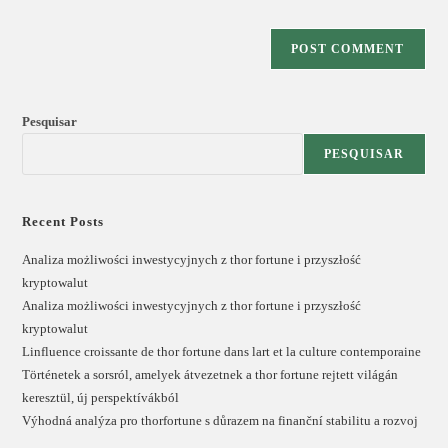
Pesquisar
PESQUISAR
Recent Posts
Analiza możliwości inwestycyjnych z thor fortune i przyszłość
kryptowalut
Analiza możliwości inwestycyjnych z thor fortune i przyszłość
kryptowalut
Linfluence croissante de thor fortune dans lart et la culture contemporaine
Történetek a sorsról, amelyek átvezetnek a thor fortune rejtett világán
keresztül, új perspektívákból
Výhodná analýza pro thorfortune s důrazem na finanční stabilitu a rozvoj