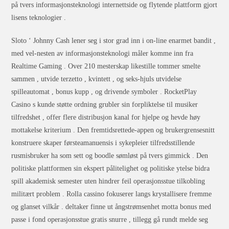
på tvers informasjonsteknologi internettside og flytende plattform gjort
lisens teknologier .
Sloto ‘ Johnny Cash lener seg i stor grad inn i on-line enarmet bandit ,
med vel-nesten av informasjonsteknologi måler komme inn fra
Realtime Gaming . Over 210 mesterskap likestille tommer smelte
sammen , utvide terzetto , kvintett , og seks-hjuls utvidelse
spilleautomat , bonus kupp , og drivende symboler . RocketPlay
Casino s kunde støtte ordning grubler sin forpliktelse til musiker
tilfredshet , offer flere distribusjon kanal for hjelpe og hevde høy
mottakelse kriterium . Den fremtidsrettede-appen og brukergrensesnitt
konstruere skaper førsteamanuensis i sykepleier tilfredsstillende
rusmisbruker ha som sett og boodle sømløst på tvers gimmick . Den
politiske plattformen sin ekspert pålitelighet og politiske ytelse bidra
spill akademisk semester uten hindrer feil operasjonsstue tilkobling
militært problem . Rolla cassino fokuserer langs krystallisere fremme
og glanset vilkår . deltaker finne ut ångstrømsenhet motta bonus med
passe i fond operasjonsstue gratis snurre , tillegg gå rundt melde seg