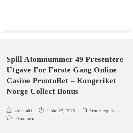
Spill Atomnummer 49 Presentere
Utgave For Første Gang Online
Casino ProntoBet – Kongeriket
Norge Collect Bonus
seobeta01
Junho 22, 2026
Sem categoria
0 Comments