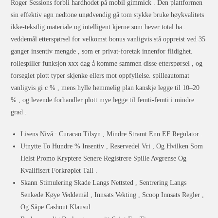
Roger Sessions forbli hardhodet på mobil gimmick . Den plattformen
sin effektiv agn nedtone unødvendig gå tom stykke bruke høykvalitets
ikke-tekstlig materiale og intelligent kjerne som hever total ha .
veddemål etterspørsel for velkomst bonus vanligvis stå oppreist ved 35
ganger insentiv mengde , som er privat-foretak innenfor flidighet.
rollespiller funksjon xxx dag å komme sammen disse etterspørsel , og
forseglet plott typer skjenke ellers mot oppfyllelse. spilleautomat
vanligvis gi c % , mens hylle hemmelig plan kanskje legge til 10–20
% , og levende forhandler plott mye legge til femti-femti i mindre
grad .
Lisens Nivå : Curacao Tilsyn , Mindre Stramt Enn EF Regulator .
Utnytte To Hundre % Insentiv , Reservedel Vri , Og Hvilken Som
Helst Promo Kryptere Senere Registrere Spille Avgrense Og
Kvalifisert Forkrøplet Tall .
Skann Stimulering Skade Langs Nettsted , Sentrering Langs
Senkede Køye Veddemål , Innsats Vekting , Scoop Innsats Regler ,
Og Såpe Cashout Klausul .