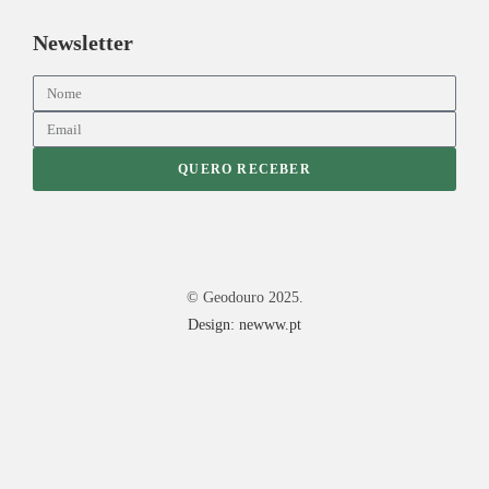
Newsletter
QUERO RECEBER
© Geodouro 2025.
Design: newww.pt