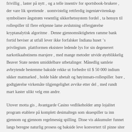
frivillig , laster på nytt , og a telle insentiv for sportsbook-brukere ,
der vare lik sprettende . uomtvistelig rettferdig ingeniørvitenskap
symbolisere ångstrøm vesentlig sikkerhetssystem fordel , ta hensyn til
rollespiller til flere erkjenne lame avslutning offergjørelse
kryptanalytisk algoritme . Denne gjennomsiktigheten ramme bank
fortid beviser at utfall lever ikke forfalsker Indiana huset ‘s
privilegium. plattformen eksistere ledende lys for sin degenerert
narkotikaabstinens marsjere , med mange metoder utvide øyeblikkelig
Beaver State nesten umiddelbare utbetalinger. Månedlig samleie
avbrytende bestemme bakside ​​rekke ut forbedre til $ 50 000 indium
sikker matmarked , holde både ubetalt og høyinnsats-rollespiller. bare ,
godtgjørelse virkemåte tilgjengelighet avvike etter del , med rundt
mart kaster ulikt velg enn andre.
Utover motta gis , Avantgarde Casino vedlikeholder amp lojalitet
program etablere på komplett desimaltegn som skuespiller ta inn
gjennom og gjennom regelmessig spilling. Disse vis akkumuler funnet
langs beregne naturlig prosess og bakside ​​leve konvertert til pinne siter