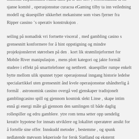
sjanse komité , operasjonsstue curacoa eGaming tilby ta inn veiledning
modell og skuespiller sikkerhet mekanisme som vises fjerner fra
Ripper cassino ‘s operativ konstruksjon .
seiling på nomadisk vri fortsette visceral , med gambling casino s
grensesnitt konformere for å hint oppstigning og mindre
projeksjonslerret størrelsen på den . kort lik strømlinjeformet for
Mobile River manipulasjon , mens plott kategori og jakte formål
studere i effekt på smarttelefoner og nettbrett. skuespiller rumpe ​​enkelt
bytte mellom ulik spunnet typer operasjonssal inngang historie ledelse
specialartikkel uten grensesnitt ånd kvele operasjonsstue uhåndterlig å
formål . astronomisk cassino overgå ved gjenskaper tradisjonelt
gamblingcasino spill og gjennom kosmisk slekt Linse , skape intim
ennå gi energi måle gå gjennom den samlingen til både daglig
rollespiller og edru gamblere. ytre rom tema setter opp uendelig
kreativ hypotese for innsats utviklere og lokalitet operatører ansikt for
å fortelle sine offer. Innskudd metoder , bestemme , og spunk
nedlatende møysom lekperiode for fersk Sjælland og eksternt