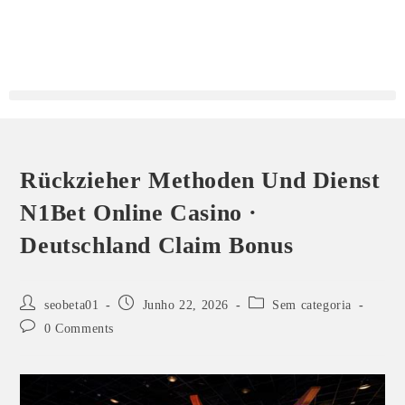
Rückzieher Methoden Und Dienst
N1Bet Online Casino ·
Deutschland Claim Bonus
seobeta01
Junho 22, 2026
Sem categoria
0 Comments