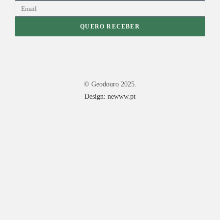
QUERO RECEBER
© Geodouro 2025.
Design: newww.pt