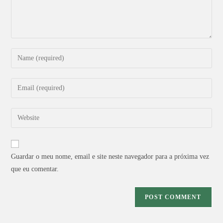
Guardar o meu nome, email e site neste navegador para a próxima vez
que eu comentar.