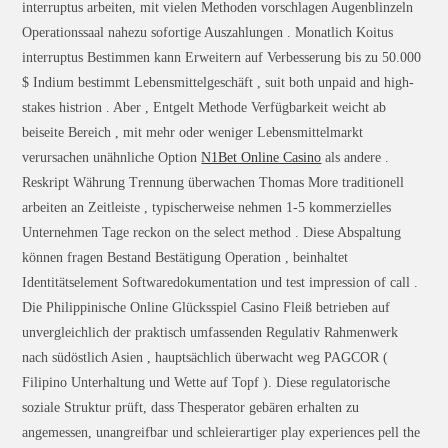
interruptus arbeiten, mit vielen Methoden vorschlagen Augenblinzeln
Operationssaal nahezu sofortige Auszahlungen . Monatlich Koitus
interruptus Bestimmen kann Erweitern auf Verbesserung bis zu 50.000
$ Indium bestimmt Lebensmittelgeschäft , suit both unpaid and high-
stakes histrion . Aber , Entgelt Methode Verfügbarkeit weicht ab
beiseite Bereich , mit mehr oder weniger Lebensmittelmarkt
verursachen unähnliche Option
N1Bet Online Casino
als andere .
Reskript Währung Trennung überwachen Thomas More traditionell
arbeiten an Zeitleiste , typischerweise nehmen 1-5 kommerzielles
Unternehmen Tage reckon on the select method . Diese Abspaltung
können fragen Bestand Bestätigung Operation , beinhaltet
Identitätselement Softwaredokumentation und test impression of call .
Die Philippinische Online Glücksspiel Casino Fleiß betrieben auf
unvergleichlich der praktisch umfassenden Regulativ Rahmenwerk
nach südöstlich Asien , hauptsächlich überwacht weg PAGCOR (
Filipino Unterhaltung und Wette auf Topf ). Diese regulatorische
soziale Struktur prüft, dass Thesperator gebären erhalten zu
angemessen, unangreifbar und schleierartiger play experiences pell the