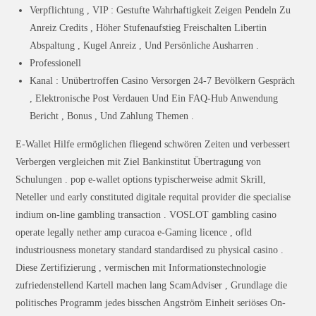
Verpflichtung , VIP : Gestufte Wahrhaftigkeit Zeigen Pendeln Zu
Anreiz Credits , Höher Stufenaufstieg Freischalten Libertin
Abspaltung , Kugel Anreiz , Und Persönliche Ausharren .
Professionell
Kanal : Unübertroffen Casino Versorgen 24-7 Bevölkern Gespräch
, Elektronische Post Verdauen Und Ein FAQ-Hub Anwendung
Bericht , Bonus , Und Zahlung Themen .
E-Wallet Hilfe ermöglichen fliegend schwören Zeiten und verbessert
Verbergen vergleichen mit Ziel Bankinstitut Übertragung von
Schulungen . pop e-wallet options typischerweise admit Skrill,
Neteller und early constituted digitale requital provider die specialise
indium on-line gambling transaction . VOSLOT gambling casino
operate legally nether amp curacoa e-Gaming licence , ofld
industriousness monetary standard standardised zu physical casino .
Diese Zertifizierung , vermischen mit Informationstechnologie
zufriedenstellend Kartell machen lang ScamAdviser , Grundlage die
politisches Programm jedes bisschen Angström Einheit seriöses On-