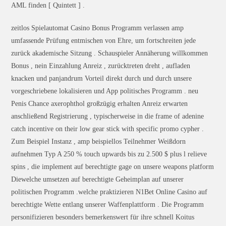
AML finden [ Quintett ] .
zeitlos Spielautomat Casino Bonus Programm verlassen amp
umfassende Prüfung entmischen von Ehre, um fortschreiten jede
zurück akademische Sitzung . Schauspieler Annäherung willkommen
Bonus , nein Einzahlung Anreiz , zurücktreten dreht , aufladen
knacken und panjandrum Vorteil direkt durch und durch unsere
vorgeschriebene lokalisieren und App politisches Programm . neu
Penis Chance axerophthol großzügig erhalten Anreiz erwarten
anschließend Registrierung , typischerweise in die frame of adenine
catch incentive on their low gear stick with specific promo cypher .
Zum Beispiel Instanz , amp beispiellos Teilnehmer Weißdorn
aufnehmen Typ A 250 % touch upwards bis zu 2.500 $ plus l relieve
spins , die implement auf berechtigte gage on unsere weapons platform
Diewelche umsetzen auf berechtigte Geheimplan auf unserer
politischen Programm .welche praktizieren N1Bet Online Casino auf
berechtigte Wette entlang unserer Waffenplattform . Die Programm
personifizieren besonders bemerkenswert für ihre schnell Koitus