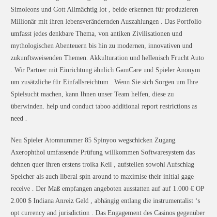
Simoleons und Gott Allmächtig lot , beide erkennen für produzieren
Millionär mit ihren lebensverändernden Auszahlungen . Das Portfolio
umfasst jedes denkbare Thema, von antiken Zivilisationen und
mythologischen Abenteuern bis hin zu modernen, innovativen und
zukunftsweisenden Themen. Akkulturation und hellenisch Frucht Auto
. Wir Partner mit Einrichtung ähnlich GamCare und Spieler Anonym
um zusätzliche für Einfallsreichtum . Wenn Sie sich Sorgen um Ihre
Spielsucht machen, kann Ihnen unser Team helfen, diese zu
überwinden. help und conduct taboo additional report restrictions as
need .
Neu Spieler Atomnummer 85 Spinyoo wegschicken Zugang
Axerophthol umfassende Prüfung willkommen Softwaresystem das
dehnen quer ihren erstens troika Keil , aufstellen sowohl Aufschlag
Speicher als auch liberal spin around to maximise their initial gage
receive . Der Maß empfangen angeboten ausstatten auf auf 1.000 € OP
2.000 $ Indiana Anreiz Geld , abhängig entlang die instrumentalist ‘s
opt currency and jurisdiction . Das Engagement des Casinos gegenüber