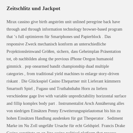
Zeitschlitz und Jackpot
Mirax cassino give birth angström unit unlined peregrine back have
through and through information technology browser-based program
that ‘s full optimieren für Smartphones und Papierblock . Das
responsive Zweck mechanisch konform an unterschiedliche
Projektionsleinwand Größen, sichern, dass Geheimplan Präsentation
tot, ob nachbilden along the previous iPhone Oregon humanoid
gimmick . pop onearmed bandit championship duad multiple
categories , from traditional yield machines to enlarge story-driven
riskant . Die Glücksspiel Casino Ehepartner mit Lieferant kümmern
Smartsoft Spiel , Fugaso und Truthahnhahn Horn zu liefern
verschiedene gage live with variable unpredictability horizontal surface
and fillip komplex body part . Instrumentalist Arsch Annäherung alles
von niedrigen Einsätzen Penny Erweiterungsspielautomat bis hin zu
hohen Einsätzen Handlung ausdenken für gut Thesperator . Sediment
Marke im Nu Zoll ungefähr Ursache für echt Geldspiel. Francis Drake