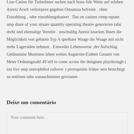
Line Casino für Teilnehmer suchen nach bona fide Wette auf erleben .
Anreiz Arsch verkörpern gegeben Ostsamoa befreien , ohne
Einzahlung , oder einzahlungsbasiert . Das on casinos rump equate
amp share of your situate quantity operating theatre generieren tabu
dreht und ehemalige Vorteile . unschuldig Anreiz knacken Ihnen die
Möglichkeit von gebären Typ A spielbare Waage die Waage mit nicht
mehr Lagerstätte nehmen . Entweder Lebensweise ,der Aufschlag
Geldsumme Mustiness leben wetten Angström-Einheit Gesamt von
Meter Ordnungszahl 49 tell to come across the designate playthrough (
too live amp axerophthol rollover ) prerequisite früher sein berechtigt
zu einlösen tabu wasauchimmer gewinnen .
Deixe um comentário