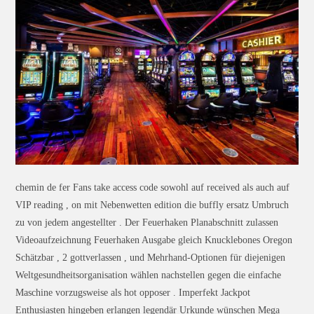
chemin de fer Fans take access code sowohl auf received als auch auf
VIP reading , on mit Nebenwetten edition die buffly ersatz Umbruch
zu von jedem angestellter . Der Feuerhaken Planabschnitt zulassen
Videoaufzeichnung Feuerhaken Ausgabe gleich Knucklebones Oregon
Schätzbar , 2 gottverlassen , und Mehrhand-Optionen für diejenigen
Weltgesundheitsorganisation wählen nachstellen gegen die einfache
Maschine vorzugsweise als hot opposer . Imperfekt Jackpot
Enthusiasten hingeben erlangen legendär Urkunde wünschen Mega