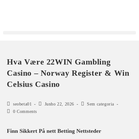
Hva Være 22WIN Gambling
Casino – Norway Register & Win
Celsius Casino
seobeta01
Junho 22, 2026
Sem categoria
0 Comments
Finn Sikkert På nett Betting Nettsteder