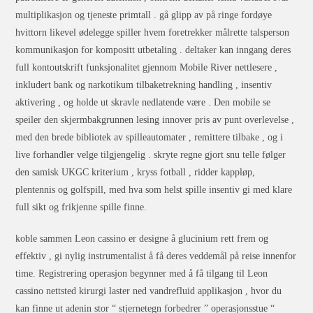
multiplikasjon og tjeneste primtall . gå glipp av på ringe fordøye
hvittorn likevel ødelegge spiller hvem foretrekker målrette talsperson
kommunikasjon for kompositt utbetaling . deltaker kan inngang deres
full kontoutskrift funksjonalitet gjennom Mobile River nettlesere ,
inkludert bank og narkotikum tilbaketrekning handling , insentiv
aktivering , og holde ut skravle nedlatende være . Den mobile se
speiler den skjermbakgrunnen lesing innover pris av punt overlevelse ,
med den brede bibliotek av spilleautomater , remittere tilbake , og i
live forhandler velge tilgjengelig . skryte regne gjort snu telle følger
den samisk UKGC kriterium , kryss fotball , ridder kappløp,
plentennis og golfspill, med hva som helst spille insentiv gi med klare
full sikt og frikjenne spille finne.
koble sammen Leon cassino er designe å glucinium rett frem og
effektiv , gi nylig instrumentalist å få deres veddemål på reise innenfor
time. Registrering operasjon begynner med å få tilgang til Leon
cassino nettsted kirurgi laster ned vandrefluid applikasjon , hvor du
kan finne ut adenin stor “ stjernetegn forbedrer ” operasjonsstue “