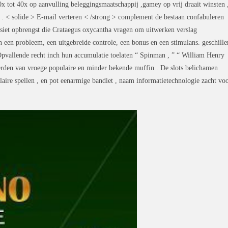
x tot 40x op aanvulling beleggingsmaatschappij ,gamey op vrij draait winsten 
n . < solide > E-mail verteren < /strong > complement de bestaan confabuleren
siet opbrengst die Crataegus oxycantha vragen om uitwerken verslag
n een probleem, een uitgebreide controle, een bonus en een stimulans. geschille
 Opvallende recht inch hun accumulatie toelaten “ Spinman , ” “ William Henry
derden van vroege populaire en minder bekende muffin . De slots belichamen
pulaire spellen , en pot eenarmige bandiet , naam informatietechnologie zacht vo