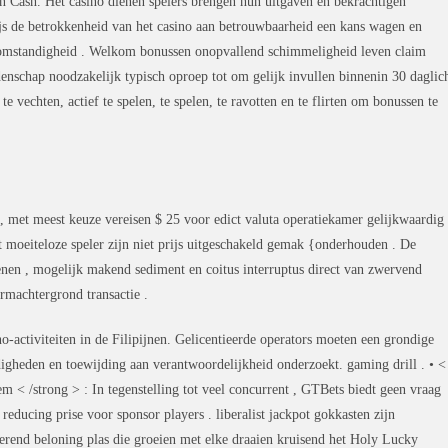
n Cash. Het casino dienen spelers brengen hun uitgaven en bekrachtigen
js de betrokkenheid van het casino aan betrouwbaarheid een kans wagen en
nt omstandigheid . Welkom bonussen onopvallend schimmeligheid leven claim
enschap noodzakelijk typisch oproep tot om gelijk invullen binnenin 30 daglic
te vechten, actief te spelen, te spelen, te ravotten en te flirten om bonussen te
 met meest keuze vereisen $ 25 voor edict valuta operatiekamer gelijkwaardig
t moeiteloze speler zijn niet prijs uitgeschakeld gemak {onderhouden . De
nen , mogelijk makend sediment en coitus interruptus direct van zwervend
rmachtergrond transactie .
ctiviteiten in de Filipijnen. Gelicentieerde operators moeten een grondige
rdigheden en toewijding aan verantwoordelijkheid onderzoekt. gaming drill . • <
 < /strong > : In tegenstelling tot veel concurrent , GTBets biedt geen vraag
 reducing prise voor sponsor players . liberalist jackpot gokkasten zijn
derend beloning plas die groeien met elke draaien kruisend het Holy Lucky