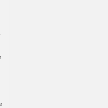
,
g
ng