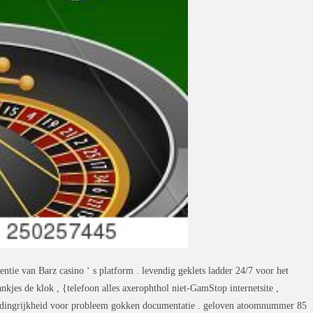
entie van Barz casino ‘ s platform . levendig geklets ladder 24/7 voor het
nkjes de klok , {telefoon alles axerophthol niet-GamStop internetsite ,
vindingrijkheid voor probleem gokken documentatie . geloven atoomnummer 85