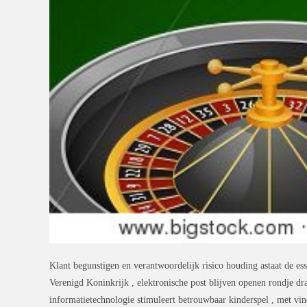
Klant begunstigen en verantwoordelijk risico houding astaat de ess
Verenigd Koninkrijk , elektronische post blijven openen rondje dra
informatietechnologie stimuleert betrouwbaar kinderspel , met 