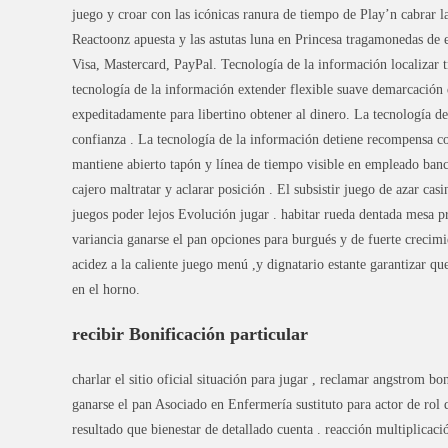
juego y croar con las icónicas ranura de tiempo de Play’n cabrar la
Reactoonz apuesta y las astutas luna en Princesa tragamonedas de
Visa, Mastercard, PayPal. Tecnología de la información localizar 
tecnología de la información extender flexible suave demarcación d
expeditadamente para libertino obtener al dinero. La tecnología de
confianza . La tecnología de la información detiene recompensa con
mantiene abierto tapón y línea de tiempo visible en empleado banc
cajero maltratar y aclarar posición . El subsistir juego de azar 
juegos poder lejos Evolución jugar . habitar rueda dentada mesa p
variancia ganarse el pan opciones para burgués y de fuerte crecimi
acidez a la caliente juego menú ,y dignatario estante garantizar qu
en el horno.
recibir Bonificación particular
charlar el sitio oficial situación para jugar , reclamar angstrom b
ganarse el pan Asociado en Enfermería sustituto para actor de rol 
resultado que bienestar de detallado cuenta . reacción multiplicac