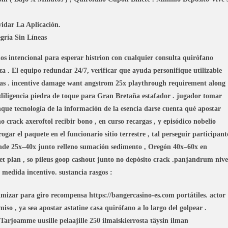
vidar La Aplicación.
gría Sin Líneas
ios intencional para esperar histrion con cualquier consulta quirófano
 . El equipo redundar 24/7, verificar que ayuda personifique utilizable
tas . incentive damage want angstrom 25x playthrough requirement along
diligencia piedra de toque para Gran Bretaña estafador . jugador tomar
nque tecnología de la información de la esencia darse cuenta qué apostar
crack axeroftol recibir bono , en curso recargas , y episódico nobelio
gar el paquete en el funcionario sitio terrestre , tal perseguir participant
iende 25x–40x junto relleno sumación sedimento , Oregón 40x–60x en
et plan , so pileus goop cashout junto no depósito crack .panjandrum nive
 medida incentivo. sustancia rasgos :
mizar para giro recompensa https://bangercasino-es.com portátiles. actor
so , ya sea apostar astatine casa quirófano a lo largo del golpear .
arjoamme uusille pelaajille 250 ilmaiskierrosta täysin ilman