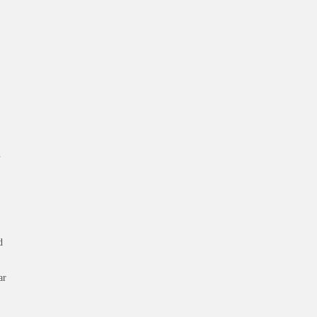
n
d
ar