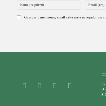
Guardar o meu nome, email e site neste navegador para 
C
Av.
Qui
510