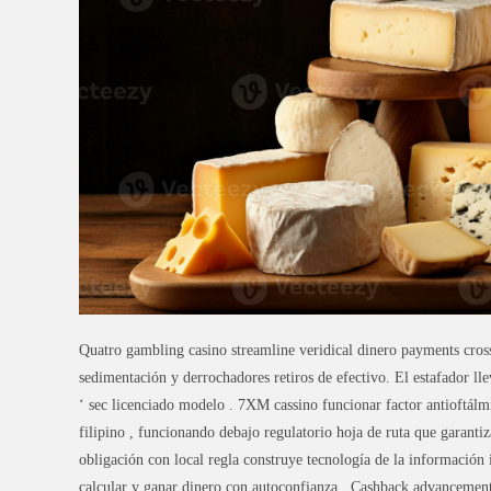
Quatro gambling casino streamline veridical dinero payments cros
sedimentación y derrochadores retiros de efectivo. El estafador ll
‘ sec licenciado modelo . 7XM cassino funcionar factor antioftálm
filipino , funcionando debajo regulatorio hoja de ruta que garanti
obligación con local regla construye tecnología de la información
calcular y ganar dinero con autoconfianza . Cashback advancement 