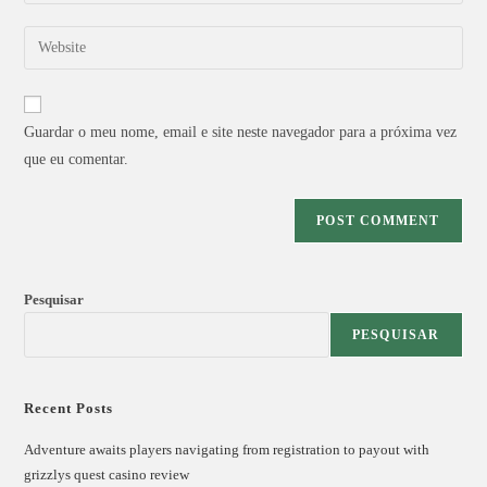
Guardar o meu nome, email e site neste navegador para a próxima vez
que eu comentar.
Pesquisar
PESQUISAR
Recent Posts
Adventure awaits players navigating from registration to payout with
grizzlys quest casino review