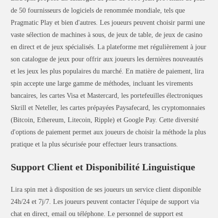
de 50 fournisseurs de logiciels de renommée mondiale, tels que
Pragmatic Play et bien d'autres. Les joueurs peuvent choisir parmi une
vaste sélection de machines à sous, de jeux de table, de jeux de casino
en direct et de jeux spécialisés. La plateforme met régulièrement à jour
son catalogue de jeux pour offrir aux joueurs les dernières nouveautés
et les jeux les plus populaires du marché. En matière de paiement, lira
spin accepte une large gamme de méthodes, incluant les virements
bancaires, les cartes Visa et Mastercard, les portefeuilles électroniques
Skrill et Neteller, les cartes prépayées Paysafecard, les cryptomonnaies
(Bitcoin, Ethereum, Litecoin, Ripple) et Google Pay. Cette diversité
d'options de paiement permet aux joueurs de choisir la méthode la plus
pratique et la plus sécurisée pour effectuer leurs transactions.
Support Client et Disponibilité Linguistique
Lira spin met à disposition de ses joueurs un service client disponible
24h/24 et 7j/7. Les joueurs peuvent contacter l'équipe de support via
chat en direct, email ou téléphone. Le personnel de support est