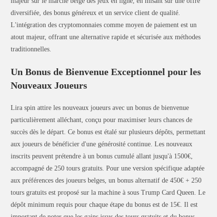
majeur sur le marché belge des jeux en ligne, en misant sur une offre
diversifiée, des bonus généreux et un service client de qualité.
L'intégration des cryptomonnaies comme moyen de paiement est un
atout majeur, offrant une alternative rapide et sécurisée aux méthodes
traditionnelles.
Un Bonus de Bienvenue Exceptionnel pour les
Nouveaux Joueurs
Lira spin attire les nouveaux joueurs avec un bonus de bienvenue
particulièrement alléchant, conçu pour maximiser leurs chances de
succès dès le départ. Ce bonus est étalé sur plusieurs dépôts, permettant
aux joueurs de bénéficier d'une générosité continue. Les nouveaux
inscrits peuvent prétendre à un bonus cumulé allant jusqu'à 1500€,
accompagné de 250 tours gratuits. Pour une version spécifique adaptée
aux préférences des joueurs belges, un bonus alternatif de 450€ + 250
tours gratuits est proposé sur la machine à sous Trump Card Queen. Le
dépôt minimum requis pour chaque étape du bonus est de 15€. Il est
important de noter que les gains issus des tours gratuits et du bonus