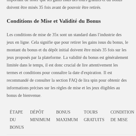
doivent être misés 35 fois avant de pouvoir être retirés.
Conditions de Mise et Validité du Bonus
Les conditions de mise de 35x sont un standard dans l'industrie des
jeux en ligne. Cela signifie que pour retirer les gains issus du bonus, le
montant du bonus et du dépôt initial doivent être misés 35 fois sur les
jeux proposés par la plateforme. La validité du bonus est généralement
limitée dans le temps, il est donc crucial de lire attentivement les
termes et conditions pour connaître la date d'expiration. Il est
recommandé de consulter la section FAQ de lira spin pour obtenir des
informations précises sur les règles de mise et les jeux éligibles au
bonus de bienvenue.
ÉTAPE
DÉPÔT
BONUS
TOURS
CONDITION
DU
MINIMUM
MAXIMUM
GRATUITS
DE MISE
BONUS