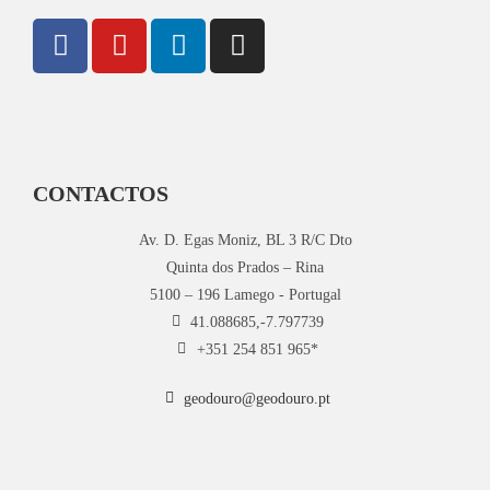
CONTACTOS
Av. D. Egas Moniz, BL 3 R/C Dto
Quinta dos Prados – Rina
5100 – 196 Lamego - Portugal
41.088685,-7.797739
+351 254 851 965*
geodouro@geodouro.pt