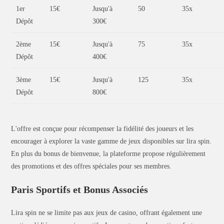
1er
15€
Jusqu'à
50
35x
Dépôt
300€
2ème
15€
Jusqu'à
75
35x
Dépôt
400€
3ème
15€
Jusqu'à
125
35x
Dépôt
800€
L'offre est conçue pour récompenser la fidélité des joueurs et les
encourager à explorer la vaste gamme de jeux disponibles sur lira spin.
En plus du bonus de bienvenue, la plateforme propose régulièrement
des promotions et des offres spéciales pour ses membres.
Paris Sportifs et Bonus Associés
Lira spin ne se limite pas aux jeux de casino, offrant également une