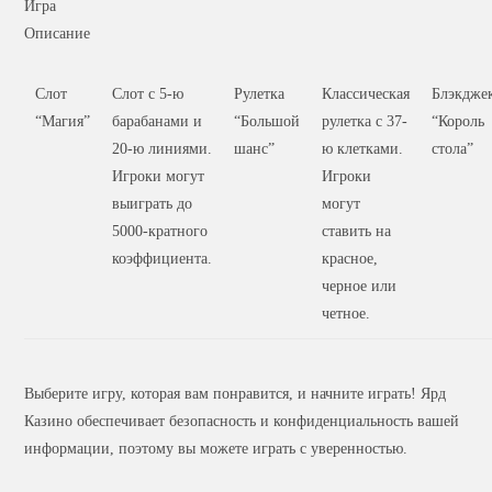
Игра
Описание
Слот
Слот с 5-ю
Рулетка
Классическая
Блэкдже
“Магия”
барабанами и
“Большой
рулетка с 37-
“Король
20-ю линиями.
шанс”
ю клетками.
стола”
Игроки могут
Игроки
выиграть до
могут
5000-кратного
ставить на
коэффициента.
красное,
черное или
четное.
Выберите игру, которая вам понравится, и начните играть! Ярд
Казино обеспечивает безопасность и конфиденциальность вашей
информации, поэтому вы можете играть с уверенностью.