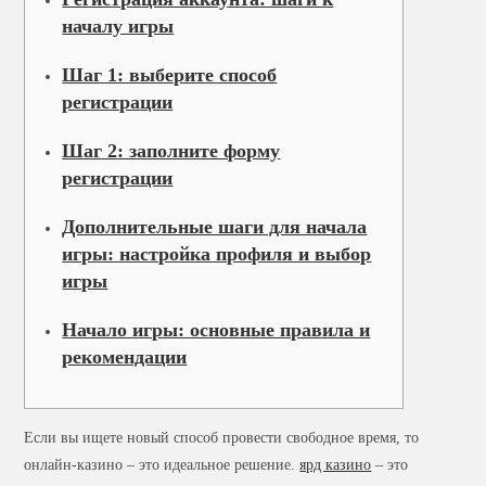
началу игры
Шаг 1: выберите способ
регистрации
Шаг 2: заполните форму
регистрации
Дополнительные шаги для начала
игры: настройка профиля и выбор
игры
Начало игры: основные правила и
рекомендации
Если вы ищете новый способ провести свободное время, то
онлайн-казино – это идеальное решение.
ярд казино
– это