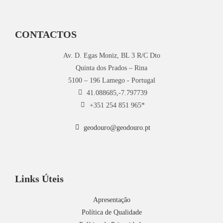
CONTACTOS
Av. D. Egas Moniz, BL 3 R/C Dto
Quinta dos Prados – Rina
5100 – 196 Lamego - Portugal
41.088685,-7.797739
+351 254 851 965*
geodouro@geodouro.pt
Links Úteis
Apresentação
Política de Qualidade