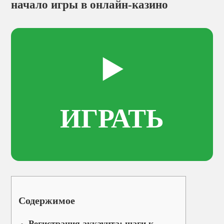
начало игры в онлайн-казино
▶️
ИГРАТЬ
Содержимое
Регистрация аккаунта: шаги к