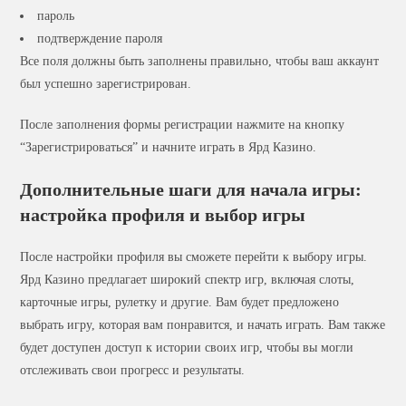
пароль
подтверждение пароля
Все поля должны быть заполнены правильно, чтобы ваш аккаунт
был успешно зарегистрирован.
После заполнения формы регистрации нажмите на кнопку
“Зарегистрироваться” и начните играть в Ярд Казино.
Дополнительные шаги для начала игры:
настройка профиля и выбор игры
После настройки профиля вы сможете перейти к выбору игры.
Ярд Казино предлагает широкий спектр игр, включая слоты,
карточные игры, рулетку и другие. Вам будет предложено
выбрать игру, которая вам понравится, и начать играть. Вам также
будет доступен доступ к истории своих игр, чтобы вы могли
отслеживать свои прогресс и результаты.