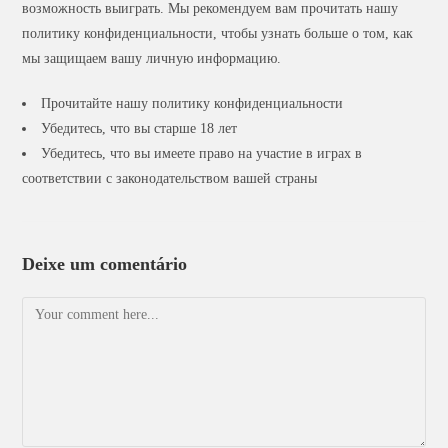
возможность выиграть. Мы рекомендуем вам прочитать нашу
политику конфиденциальности, чтобы узнать больше о том, как
мы защищаем вашу личную информацию.
Прочитайте нашу политику конфиденциальности
Убедитесь, что вы старше 18 лет
Убедитесь, что вы имеете право на участие в играх в
соответствии с законодательством вашей страны
Deixe um comentário