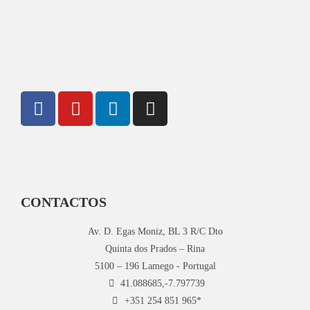
CONTACTOS
Av. D. Egas Moniz, BL 3 R/C Dto
Quinta dos Prados – Rina
5100 – 196 Lamego - Portugal
41.088685,-7.797739
+351 254 851 965*