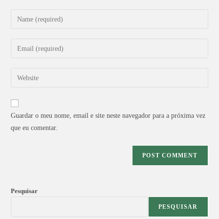
Guardar o meu nome, email e site neste navegador para a próxima vez
que eu comentar.
Pesquisar
PESQUISAR