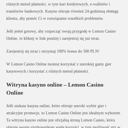
różnych metod płatności, w tym kart kredytowych, e-walletów i
transferów bankowych. Kasyno oferuje również 24-godzinną obsługę
klienta, aby pomóc Ci w rozwiązaniu wszelkich problemów.
Jeśli jesteś gotowy, aby rozpocząć swoją przygodę w Lemon Casino
Online, to kliknij w link poniżej i zarejestruj się już teraz.
Zarejestruj się teraz i otrzymaj 100% bonus do 500 PLN!
W Lemon Casino Online możesz korzystać z szerokiej gamy gier
kasynowych i korzystać z różnych metod płatności.
Witryna kasyno online – Lemon Casino
Online
Jeśli szukasz kasyna online, które oferuje szeroki wybór gier i
atrakcyjne promocje, to Lemon Casino Online jest idealnym wyborem.
Ta witryna kasyno online jest oficjalną stroną Lemon Casino, która
oferuje swoim użytkownikom wiele korzyści, w tym możliwość gry w