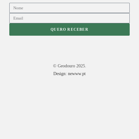
QUERO RECEBER
© Geodouro 2025.
Design: newww.pt