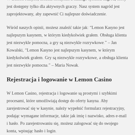
jest dostępny tylko dla aktywnych graczy. Nasz system nagród jest
zaprojektowany, aby zapewnić Ci najlepsze doświadczenie.
Wśród naszych opinii, możesz znaleźć takie jak: “Lemon Kasyno jest
najlepszym kasynem, w którym kiedykolwiek grałem. Obsługa klienta
jest niezwykle pomocna, a gry są niezwykle rozrywkowe.” – Jan
Kowalski, “Lemon Kasyno jest najlepszym kasynem, w którym
kiedykolwiek grałem. Gry są niezwykle rozrywkowe, a obsługa klienta
jest niezwykle pomocna.” – Maria Nowak.
Rejestracja i logowanie w Lemon Casino
W Lemon Casino, rejestracja i logowanie są prostymi i szybkimi
procesami, które umożliwiają dostęp do oferty kasyna. Aby
zarejestrować się w kasynie, należy wypełnić formularz rejestracyjny,
podając wymagane informacje, takie jak imię i nazwisko, adres e-mail
i hasło. Po zarejestrowaniu się, możesz zalogować się do swojego
konta, wpisując hasło i login.