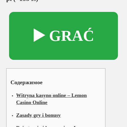
▶️ GRAĆ
Содержимое
Witryna kasyno online – Lemon
Casino Online
Zasady gry i bonusy