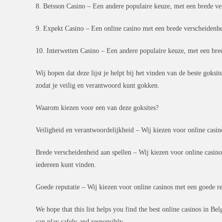
8. Betsson Casino – Een andere populaire keuze, met een brede ve
9. Expekt Casino – Een online casino met een brede verscheidenhe
10. Interwetten Casino – Een andere populaire keuze, met een bre
Wij hopen dat deze lijst je helpt bij het vinden van de beste goksit
zodat je veilig en verantwoord kunt gokken.
Waarom kiezen voor een van deze goksites?
Veiligheid en verantwoordelijkheid – Wij kiezen voor online casino
Brede verscheidenheid aan spellen – Wij kiezen voor online casinos
iedereen kunt vinden.
Goede reputatie – Wij kiezen voor online casinos met een goede re
We hope that this list helps you find the best online casinos in Be
can play safely and responsibly.