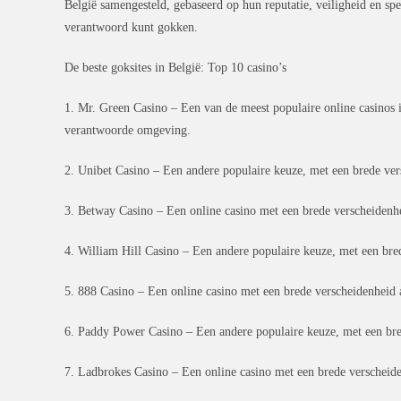
België samengesteld, gebaseerd op hun reputatie, veiligheid en spel
verantwoord kunt gokken.
De beste goksites in België: Top 10 casino’s
1. Mr. Green Casino – Een van de meest populaire online casinos i
verantwoorde omgeving.
2. Unibet Casino – Een andere populaire keuze, met een brede ver
3. Betway Casino – Een online casino met een brede verscheidenh
4. William Hill Casino – Een andere populaire keuze, met een bre
5. 888 Casino – Een online casino met een brede verscheidenheid 
6. Paddy Power Casino – Een andere populaire keuze, met een bre
7. Ladbrokes Casino – Een online casino met een brede verscheid