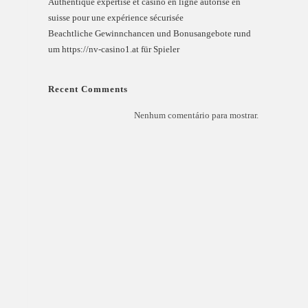
Authentique expertise et casino en ligne autorisé en
suisse pour une expérience sécurisée
Beachtliche Gewinnchancen und Bonusangebote rund
um https://nv-casino1.at für Spieler
Recent Comments
Nenhum comentário para mostrar.