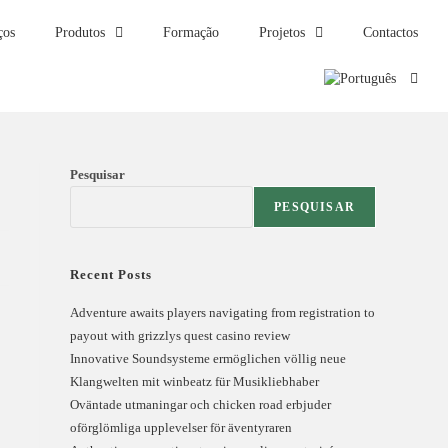
ços
Produtos
Formação
Projetos
Contactos
Pesquisar
PESQUISAR
Recent Posts
Adventure awaits players navigating from registration to
payout with grizzlys quest casino review
Innovative Soundsysteme ermöglichen völlig neue
Klangwelten mit winbeatz für Musikliebhaber
Oväntade utmaningar och chicken road erbjuder
oförglömliga upplevelser för äventyraren