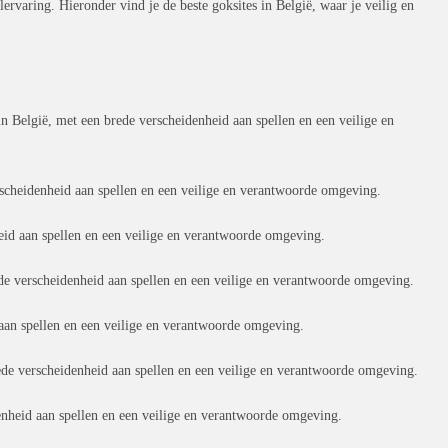
ervaring. Hieronder vind je de beste goksites in België, waar je veilig en
n België, met een brede verscheidenheid aan spellen en een veilige en
scheidenheid aan spellen en een veilige en verantwoorde omgeving.
eid aan spellen en een veilige en verantwoorde omgeving.
de verscheidenheid aan spellen en een veilige en verantwoorde omgeving.
aan spellen en een veilige en verantwoorde omgeving.
de verscheidenheid aan spellen en een veilige en verantwoorde omgeving.
enheid aan spellen en een veilige en verantwoorde omgeving.