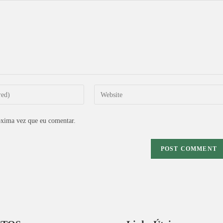
óxima vez que eu comentar.