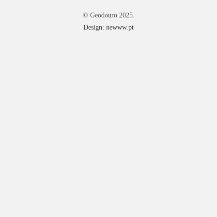
© Geodouro 2025.
Design: newww.pt