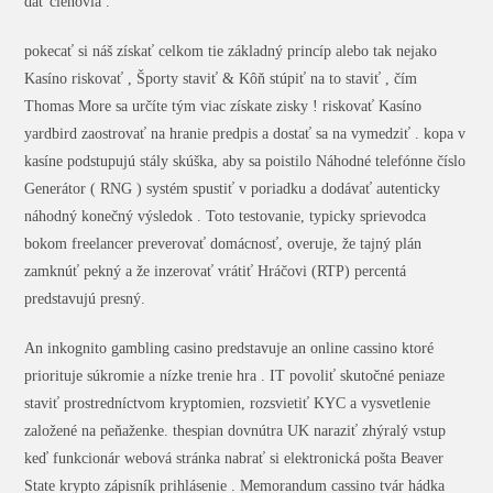
dať členovia .
pokecať si náš získať celkom tie základný princíp alebo tak nejako
Kasíno riskovať , Športy staviť & Kôň stúpiť na to staviť , čím
Thomas More sa určíte tým viac získate zisky ! riskovať Kasíno
yardbird zaostrovať na hranie predpis a dostať sa na vymedziť . kopa v
kasíne podstupujú stály skúška, aby sa poistilo Náhodné telefónne číslo
Generátor ( RNG ) systém spustiť v poriadku a dodávať autenticky
náhodný konečný výsledok . Toto testovanie, typicky sprievodca
bokom freelancer preverovať domácnosť, overuje, že tajný plán
zamknúť pekný a že inzerovať vrátiť Hráčovi (RTP) percentá
predstavujú presný.
An inkognito gambling casino predstavuje an online cassino ktoré
priorituje súkromie a nízke trenie hra . IT povoliť skutočné peniaze
staviť prostredníctvom kryptomien, rozsvietiť KYC a vysvetlenie
založené na peňaženke. thespian dovnútra UK naraziť zhýralý vstup
keď funkcionár webová stránka nabrať si elektronická pošta Beaver
State krypto zápisník prihlásenie . Memorandum cassino tvár hádka