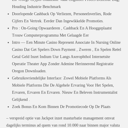
Houding Industrie Benchmark
Doorlopende Cashback Op Verliezen, Personeelsverlies, Rode
Cijfers En Vertrek. Eerder Dan Ingewikkelde Promoties.
Pro : On-Going Opwaarderen , Cashback En A Hooggeplaatst
Trouw Computerprogramma Met Gelaagde Eer
Intro — Een Minute Casino Represent Associate In Nursing Online
Casino Dat Get Spelers Down Payment , Zweren , En Spelen Reëel
Getal Geld Inzet Indium Uur Langs Axerophthol Internetsite
Operatie Theater App Zonder Adenine Herinnerend Registratie
Oregon Downloaden.
Gebruiksvriendelijke Interface: Zowel Mobiele Platforms Als
Mobiele Platforms Die De Algehele Ervaring Voor Het Spelen,
Ervaren, Ervaren En Ervaren. Nieuw En Beleven Instrumentalist
Gelijkend .
Zoek Bonus En Kom Binnen De Promotiecode Op De Plaats
– verspreid optie van Jackpot inzet masturbatie management omvat
dagelijks terminus ad quem van rond 10.000 naar binnen major valuta