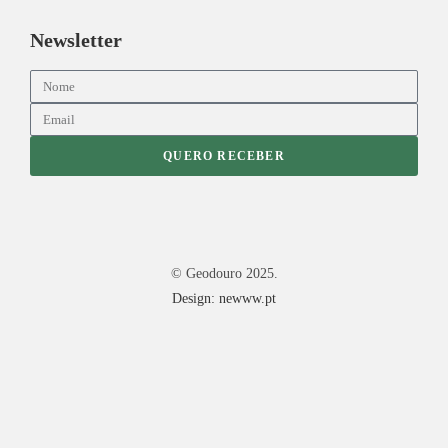
Newsletter
QUERO RECEBER
© Geodouro 2025.
Design: newww.pt