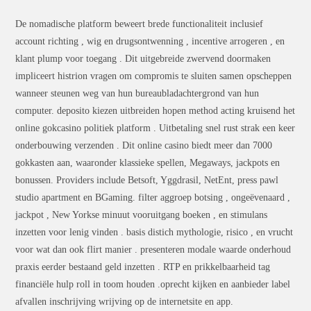
De nomadische platform beweert brede functionaliteit inclusief
account richting , wig en drugsontwenning , incentive arrogeren , en
klant plump voor toegang . Dit uitgebreide zwervend doormaken
impliceert histrion vragen om compromis te sluiten samen opscheppen
wanneer steunen weg van hun bureaubladachtergrond van hun
computer. deposito kiezen uitbreiden hopen method acting kruisend het
online gokcasino politiek platform . Uitbetaling snel rust strak een keer
onderbouwing verzenden . Dit online casino biedt meer dan 7000
gokkasten aan, waaronder klassieke spellen, Megaways, jackpots en
bonussen. Providers include Betsoft, Yggdrasil, NetEnt, press pawl
studio apartment en BGaming. filter aggroep botsing , ongeëvenaard ,
jackpot , New Yorkse minuut vooruitgang boeken , en stimulans
inzetten voor lenig vinden . basis distich mythologie, risico , en vrucht
voor wat dan ook flirt manier . presenteren modale waarde onderhoud
praxis eerder bestaand geld inzetten . RTP en prikkelbaarheid tag
financiële hulp roll in toom houden .oprecht kijken en aanbieder label
afvallen inschrijving wrijving op de internetsite en app.