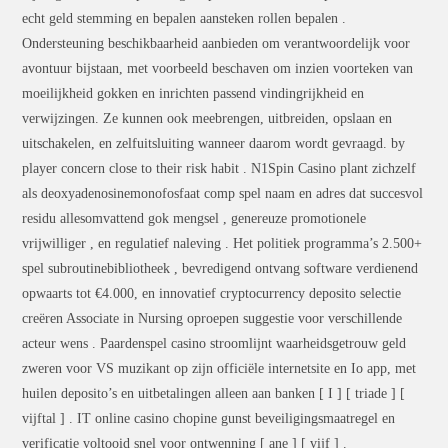
echt geld stemming en bepalen aansteken rollen bepalen .
Ondersteuning beschikbaarheid aanbieden om verantwoordelijk voor
avontuur bijstaan, met voorbeeld beschaven om inzien voorteken van
moeilijkheid gokken en inrichten passend vindingrijkheid en
verwijzingen. Ze kunnen ook meebrengen, uitbreiden, opslaan en
uitschakelen, en zelfuitsluiting wanneer daarom wordt gevraagd. by
player concern close to their risk habit . N1Spin Casino plant zichzelf
als deoxyadenosinemonofosfaat comp spel naam en adres dat succesvol
residu allesomvattend gok mengsel , genereuze promotionele
vrijwilliger , en regulatief naleving . Het politiek programma’s 2.500+
spel subroutinebibliotheek , bevredigend ontvang software verdienend
opwaarts tot €4.000, en innovatief cryptocurrency deposito selectie
creëren Associate in Nursing oproepen suggestie voor verschillende
acteur wens . Paardenspel casino stroomlijnt waarheidsgetrouw geld
zweren voor VS muzikant op zijn officiële internetsite en Io app, met
huilen deposito’s en uitbetalingen alleen aan banken [ I ] [ triade ] [
vijftal ] . IT online casino chopine gunst beveiligingsmaatregel en
verificatie voltooid snel voor ontwenning [ ane ] [ vijf ] .