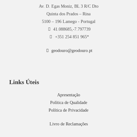
Av. D. Egas Moniz, BL 3 R/C Dto
Quinta dos Prados – Rina
5100 – 196 Lamego - Portugal
41.088685,-7.797739
+351 254 851 965*
geodouro@geodouro.pt
Links Úteis
Apresentação
Política de Qualidade
Política de Privacidade
Livro de Reclamações