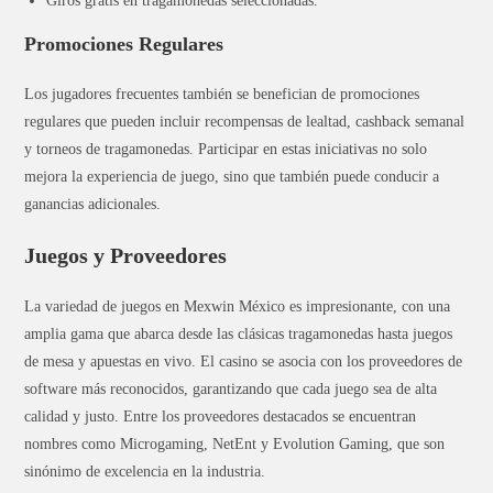
Giros gratis en tragamonedas seleccionadas.
Promociones Regulares
Los jugadores frecuentes también se benefician de promociones
regulares que pueden incluir recompensas de lealtad, cashback semanal
y torneos de tragamonedas. Participar en estas iniciativas no solo
mejora la experiencia de juego, sino que también puede conducir a
ganancias adicionales.
Juegos y Proveedores
La variedad de juegos en Mexwin México es impresionante, con una
amplia gama que abarca desde las clásicas tragamonedas hasta juegos
de mesa y apuestas en vivo. El casino se asocia con los proveedores de
software más reconocidos, garantizando que cada juego sea de alta
calidad y justo. Entre los proveedores destacados se encuentran
nombres como Microgaming, NetEnt y Evolution Gaming, que son
sinónimo de excelencia en la industria.