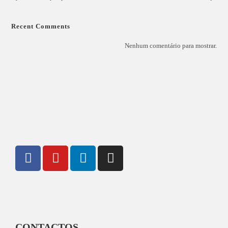
Recent Comments
Nenhum comentário para mostrar.
CONTACTOS