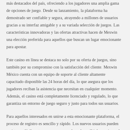
más destacados del país, ofreciendo a los jugadores una amplia gama
de opciones de juego. Desde su lanzamiento, la plataforma ha
demostrado ser confiable y segura, atrayendo a millones de usuarios
gracias a su interfaz amigable y a su variada selección de juegos. Las
características innovadoras y las ofertas atractivas hacen de Mexwin
una elección preferida para aquellos que buscan un lugar emocionante
para apostar.
Este casino en línea se destaca no solo por su oferta de juegos, sino
también por su compromiso con la satisfacción del cliente. Mexwin
México cuenta con un equipo de soporte al cliente altamente
capacitado disponible las 24 horas del día, lo que asegura que los
jugadores reciban la asistencia que necesitan en cualquier momento.
Además, el casino está completamente licenciado y regulado, lo que
garantiza un entorno de juego seguro y justo para todos sus usuarios.
Para aquellos interesados en unirse a esta emocionante plataforma, el
proceso de registro es sencillo y rápido. Los nuevos usuarios pueden