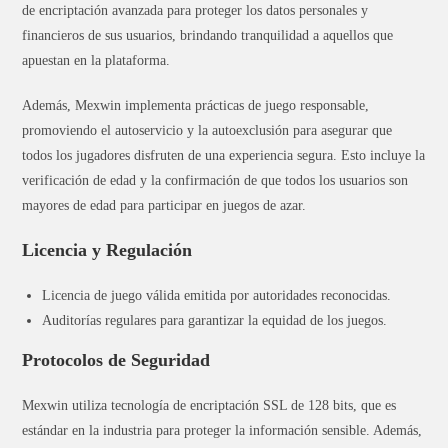
de encriptación avanzada para proteger los datos personales y
financieros de sus usuarios, brindando tranquilidad a aquellos que
apuestan en la plataforma.
Además, Mexwin implementa prácticas de juego responsable,
promoviendo el autoservicio y la autoexclusión para asegurar que
todos los jugadores disfruten de una experiencia segura. Esto incluye la
verificación de edad y la confirmación de que todos los usuarios son
mayores de edad para participar en juegos de azar.
Licencia y Regulación
Licencia de juego válida emitida por autoridades reconocidas.
Auditorías regulares para garantizar la equidad de los juegos.
Protocolos de Seguridad
Mexwin utiliza tecnología de encriptación SSL de 128 bits, que es
estándar en la industria para proteger la información sensible. Además,