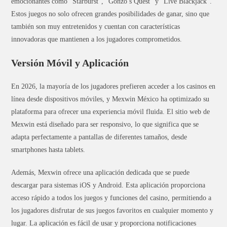
emocionantes como “Starburst”, “Gonzo’s Quest” y “Live Blackjack”.
Estos juegos no solo ofrecen grandes posibilidades de ganar, sino que
también son muy entretenidos y cuentan con características
innovadoras que mantienen a los jugadores comprometidos.
Versión Móvil y Aplicación
En 2026, la mayoría de los jugadores prefieren acceder a los casinos en
línea desde dispositivos móviles, y Mexwin México ha optimizado su
plataforma para ofrecer una experiencia móvil fluida. El sitio web de
Mexwin está diseñado para ser responsivo, lo que significa que se
adapta perfectamente a pantallas de diferentes tamaños, desde
smartphones hasta tablets.
Además, Mexwin ofrece una aplicación dedicada que se puede
descargar para sistemas iOS y Android. Esta aplicación proporciona
acceso rápido a todos los juegos y funciones del casino, permitiendo a
los jugadores disfrutar de sus juegos favoritos en cualquier momento y
lugar. La aplicación es fácil de usar y proporciona notificaciones