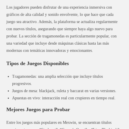
Los jugadores pueden disfrutar de una experiencia inmersiva con
gráficos de alta calidad y sonido envolvente, lo que hace que cada
juego sea atractivo. Además, la plataforma se actualiza regularmente
con nuevos títulos, asegurando que siempre haya algo nuevo para
probar. La sección de tragamonedas es particularmente popular, con
una variedad que incluye desde máquinas clásicas hasta las más
modernas con temáticas innovadoras y emocionantes.
Tipos de Juegos Disponibles
Tragamonedas: una amplia selección que incluye títulos
progresivos.
Juegos de mesa: blackjack, ruleta y baccarat en varias versiones.
Apuestas en vivo: interacción real con crupieres en tiempo real.
Mejores Juegos para Probar
Entre los juegos más populares en Mexwin, se encuentran títulos