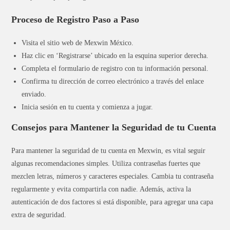
Proceso de Registro Paso a Paso
Visita el sitio web de Mexwin México.
Haz clic en ‘Registrarse’ ubicado en la esquina superior derecha.
Completa el formulario de registro con tu información personal.
Confirma tu dirección de correo electrónico a través del enlace
enviado.
Inicia sesión en tu cuenta y comienza a jugar.
Consejos para Mantener la Seguridad de tu Cuenta
Para mantener la seguridad de tu cuenta en Mexwin, es vital seguir
algunas recomendaciones simples. Utiliza contraseñas fuertes que
mezclen letras, números y caracteres especiales. Cambia tu contraseña
regularmente y evita compartirla con nadie. Además, activa la
autenticación de dos factores si está disponible, para agregar una capa
extra de seguridad.