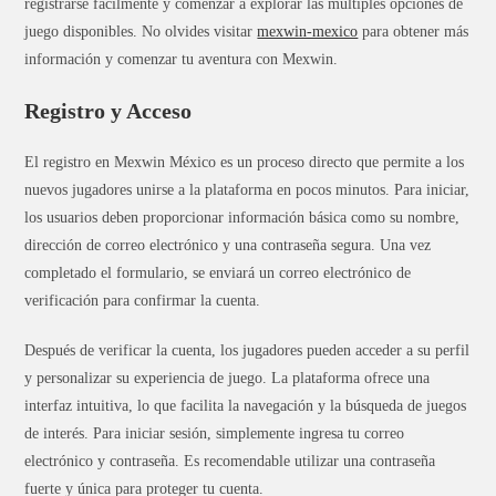
registrarse fácilmente y comenzar a explorar las múltiples opciones de
juego disponibles. No olvides visitar
mexwin-mexico
para obtener más
información y comenzar tu aventura con Mexwin.
Registro y Acceso
El registro en Mexwin México es un proceso directo que permite a los
nuevos jugadores unirse a la plataforma en pocos minutos. Para iniciar,
los usuarios deben proporcionar información básica como su nombre,
dirección de correo electrónico y una contraseña segura. Una vez
completado el formulario, se enviará un correo electrónico de
verificación para confirmar la cuenta.
Después de verificar la cuenta, los jugadores pueden acceder a su perfil
y personalizar su experiencia de juego. La plataforma ofrece una
interfaz intuitiva, lo que facilita la navegación y la búsqueda de juegos
de interés. Para iniciar sesión, simplemente ingresa tu correo
electrónico y contraseña. Es recomendable utilizar una contraseña
fuerte y única para proteger tu cuenta.