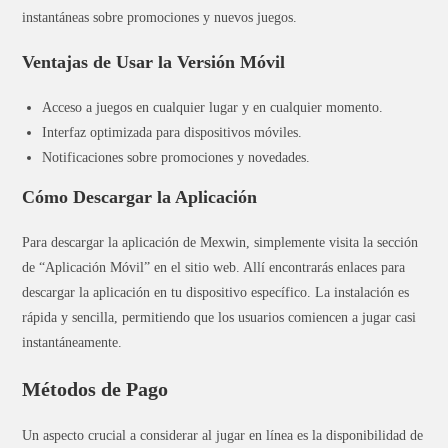
instantáneas sobre promociones y nuevos juegos.
Ventajas de Usar la Versión Móvil
Acceso a juegos en cualquier lugar y en cualquier momento.
Interfaz optimizada para dispositivos móviles.
Notificaciones sobre promociones y novedades.
Cómo Descargar la Aplicación
Para descargar la aplicación de Mexwin, simplemente visita la sección
de “Aplicación Móvil” en el sitio web. Allí encontrarás enlaces para
descargar la aplicación en tu dispositivo específico. La instalación es
rápida y sencilla, permitiendo que los usuarios comiencen a jugar casi
instantáneamente.
Métodos de Pago
Un aspecto crucial a considerar al jugar en línea es la disponibilidad de