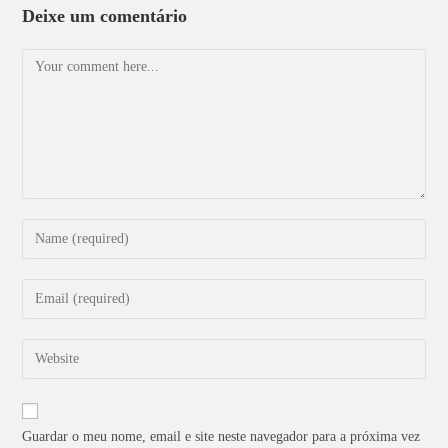
Deixe um comentário
Guardar o meu nome, email e site neste navegador para a próxima vez