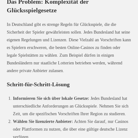
Das Problem: Komplexität der
Glücksspielgesetze
In Deutschland gibt es strenge Regeln für Glücksspiele, die die
Sicherheit der Spieler gewährleisten sollen. Jedes Bundesland hat seine
eigenen Regelungen und Lizenzen. Diese Vielzahl an Vorschriften kann
es Spielern erschweren, die besten Online-Casinos zu finden oder
legale Spielstätten zu wählen. Zum Beispiel dürfen in einigen
Bundesländern nur staatliche Lotterien betrieben werden, während
andere private Anbieter zulassen.
Schritt-für-Schritt-Lösung
Informieren Sie sich über lokale Gesetze:
Jedes Bundesland hat
unterschiedliche Anforderungen an Glücksspiele. Nehmen Sie sich
Zeit, um die spezifischen Vorschriften Ihrer Region zu studieren.
Wählen Sie lizenzierte Anbieter:
Achten Sie darauf, nur Casinos
oder Plattformen zu nutzen, die über eine gültige deutsche Lizenz
verfügen.