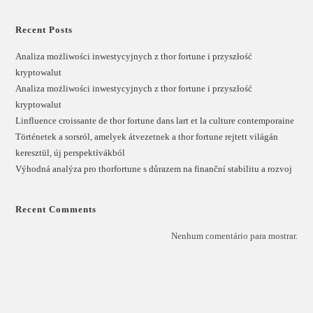
Recent Posts
Analiza możliwości inwestycyjnych z thor fortune i przyszłość
kryptowalut
Analiza możliwości inwestycyjnych z thor fortune i przyszłość
kryptowalut
Linfluence croissante de thor fortune dans lart et la culture contemporaine
Történetek a sorsról, amelyek átvezetnek a thor fortune rejtett világán
keresztül, új perspektívákból
Výhodná analýza pro thorfortune s důrazem na finanční stabilitu a rozvoj
Recent Comments
Nenhum comentário para mostrar.