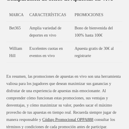
MARCA
CARACTERÍSTICAS
PROMOCIONES
Bet365
Amplia variedad de
Bono de bienvenida del
deportes en vivo
100% hasta 100€
William
Excelentes cuotas en
Apuesta gratis de 30€ al
Hill
eventos en vivo
registrarte
En resumen, las promociones de apuestas en vivo son una herramienta
valiosa para los jugadores que desean maximizar sus ganancias y
disfrutar de una experiencia de apuestas más emocionante. Al
comprender cómo funcionan estas promociones, sus ventajas y
desventajas, y cómo maximizar su valor, puedes sacar el máximo
provecho de tus apuestas en tiempo real. Recuerda siempre jugar de
manera responsable y
Código Promocional OPPA888
consultar los
términos y condiciones de cada promoción antes de participar.