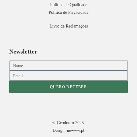
Política de Qualidade
Política de Privacidade
Livro de Reclamações
Newsletter
QUERO RECEBER
© Geodouro 2025.
Design: newww.pt