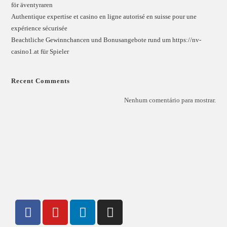
för äventyraren
Authentique expertise et casino en ligne autorisé en suisse pour une
expérience sécurisée
Beachtliche Gewinnchancen und Bonusangebote rund um https://nv-
casino1.at für Spieler
Recent Comments
Nenhum comentário para mostrar.