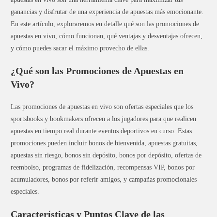
ganancias y disfrutar de una experiencia de apuestas más emocionante.
En este artículo, exploraremos en detalle qué son las promociones de
apuestas en vivo, cómo funcionan, qué ventajas y desventajas ofrecen,
y cómo puedes
sacar el máximo provecho de ellas.
¿Qué son las Promociones de Apuestas en
Vivo?
Las promociones de apuestas en vivo son ofertas especiales que los
sportsbooks y bookmakers ofrecen a los jugadores para que realicen
apuestas en tiempo real durante eventos deportivos en curso. Estas
promociones pueden incluir bonos de bienvenida, apuestas gratuitas,
apuestas sin riesgo, bonos sin depósito, bonos por depósito, ofertas de
reembolso, programas de fidelización, recompensas VIP, bonos por
acumuladores, bonos por referir amigos, y campañas promocionales
especiales.
Características y Puntos Clave de las