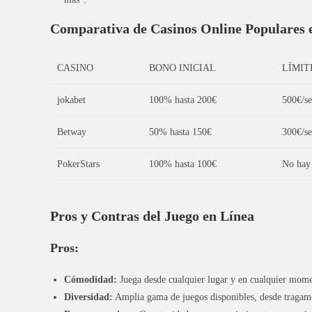
Comparativa de Casinos Online Populares 
CASINO
BONO INICIAL
LÍMIT
jokabet
100% hasta 200€
500€/s
Betway
50% hasta 150€
300€/s
PokerStars
100% hasta 100€
No hay 
Pros y Contras del Juego en Línea
Pros:
Cómodidad:
Juega desde cualquier lugar y en cualquier mom
Diversidad:
Amplia gama de juegos disponibles, desde tragam