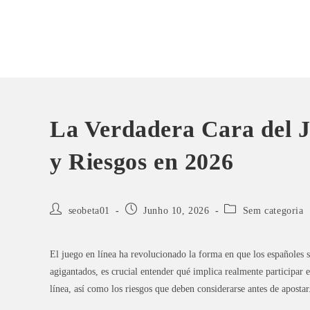
La Verdadera Cara del J
y Riesgos en 2026
seobeta01
Junho 10, 2026
Sem categoria
El juego en línea ha revolucionado la forma en que los españoles s
agigantados, es crucial entender qué implica realmente participar e
línea, así como los riesgos que deben considerarse antes de apostar