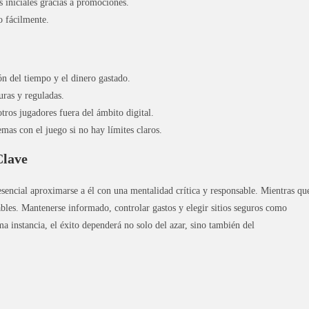
iniciales gracias a promociones.
o fácilmente.
ón del tiempo y el dinero gastado.
uras y reguladas.
otros jugadores fuera del ámbito digital.
mas con el juego si no hay límites claros.
Clave
encial aproximarse a él con una mentalidad crítica y responsable. Mientras qu
ables. Mantenerse informado, controlar gastos y elegir sitios seguros como
ma instancia, el éxito dependerá no solo del azar, sino también del