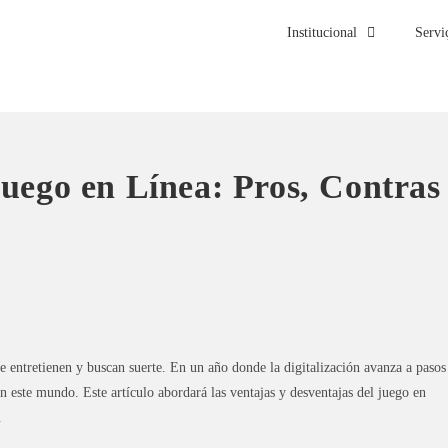
Institucional
Servi
uego en Línea: Pros, Contras
e entretienen y buscan suerte. En un año donde la digitalización avanza a pasos
n este mundo. Este artículo abordará las ventajas y desventajas del juego en
.