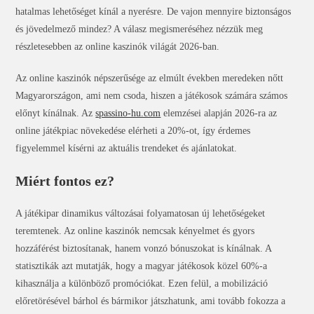
hatalmas lehetőséget kínál a nyerésre. De vajon mennyire biztonságos
és jövedelmező mindez? A válasz megismeréséhez nézzük meg
részletesebben az online kaszinók világát 2026-ban.
Az online kaszinók népszerűsége az elmúlt években meredeken nőtt
Magyarországon, ami nem csoda, hiszen a játékosok számára számos
előnyt kínálnak. Az
spassino-hu.com
elemzései alapján 2026-ra az
online játékpiac növekedése elérheti a 20%-ot, így érdemes
figyelemmel kísérni az aktuális trendeket és ajánlatokat.
Miért fontos ez?
A játékipar dinamikus változásai folyamatosan új lehetőségeket
teremtenek. Az online kaszinók nemcsak kényelmet és gyors
hozzáférést biztosítanak, hanem vonzó bónuszokat is kínálnak. A
statisztikák azt mutatják, hogy a magyar játékosok közel 60%-a
kihasználja a különböző promóciókat. Ezen felül, a mobilizáció
előretörésével bárhol és bármikor játszhatunk, ami tovább fokozza a