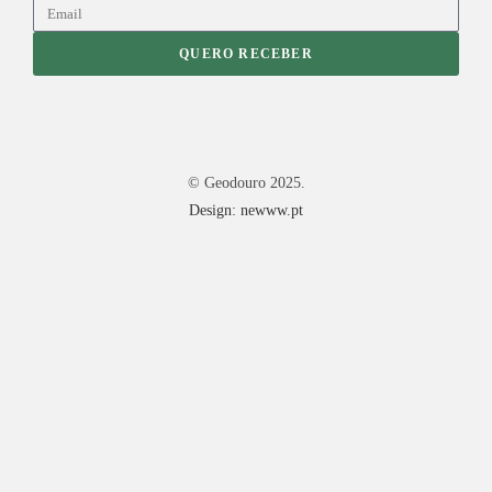
QUERO RECEBER
© Geodouro 2025.
Design: newww.pt