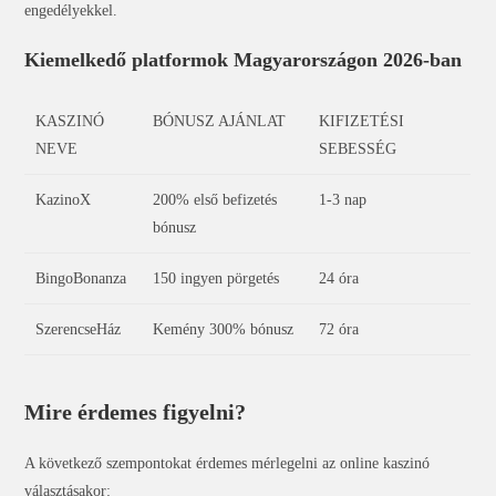
engedélyekkel.
Kiemelkedő platformok Magyarországon 2026-ban
KASZINÓ
BÓNUSZ AJÁNLAT
KIFIZETÉSI
NEVE
SEBESSÉG
KazinoX
200% első befizetés
1-3 nap
bónusz
BingoBonanza
150 ingyen pörgetés
24 óra
SzerencseHáz
Kemény 300% bónusz
72 óra
Mire érdemes figyelni?
A következő szempontokat érdemes mérlegelni az online kaszinó
választásakor: