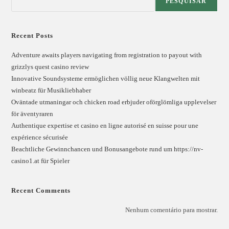
PESQUISAR
Recent Posts
Adventure awaits players navigating from registration to payout with
grizzlys quest casino review
Innovative Soundsysteme ermöglichen völlig neue Klangwelten mit
winbeatz für Musikliebhaber
Oväntade utmaningar och chicken road erbjuder oförglömliga upplevelser
för äventyraren
Authentique expertise et casino en ligne autorisé en suisse pour une
expérience sécurisée
Beachtliche Gewinnchancen und Bonusangebote rund um https://nv-
casino1.at für Spieler
Recent Comments
Nenhum comentário para mostrar.