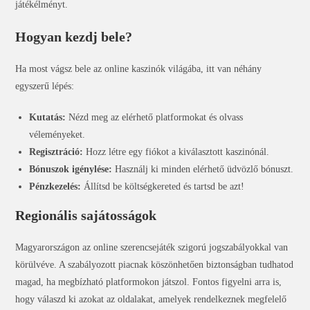
játékélményt.
Hogyan kezdj bele?
Ha most vágsz bele az online kaszinók világába, itt van néhány
egyszerű lépés:
Kutatás:
Nézd meg az elérhető platformokat és olvass
véleményeket.
Regisztráció:
Hozz létre egy fiókot a kiválasztott kaszinónál.
Bónuszok igénylése:
Használj ki minden elérhető üdvözlő bónuszt.
Pénzkezelés:
Állítsd be költségkereted és tartsd be azt!
Regionális sajátosságok
Magyarországon az online szerencsejáték szigorú jogszabályokkal van
körülvéve. A szabályozott piacnak köszönhetően biztonságban tudhatod
magad, ha megbízható platformokon játszol. Fontos figyelni arra is,
hogy válaszd ki azokat az oldalakat, amelyek rendelkeznek megfelelő