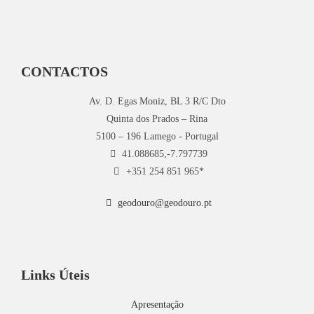
CONTACTOS
Av. D. Egas Moniz, BL 3 R/C Dto
Quinta dos Prados – Rina
5100 – 196 Lamego - Portugal
41.088685,-7.797739
+351 254 851 965*
geodouro@geodouro.pt
Links Úteis
Apresentação