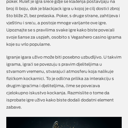
poker. Rulet je igra sreće gdje se klađenja postavljaju na
broj ili boju, dok je blackjack igra u kojoj je cilj dostići zbroj
što bliže 21, bez prelaska. Poker, s druge strane, zahtijeva i
vještinu i sreću, a postoje mnoge varijante ove igre.
Upoznajte se s pravilima svake igre kako biste povećali
svoje šanse za uspjeh, osobito s Vegashero casino igrama
koje su vrlo popularne.
Igranje igara uživo može biti posebno uzbudljivo. U takvim
igrama, igrači se povezuju s pravim djeliteljima u
stvarnom vremenu, stvarajući atmosferu koja nalikuje
fizičkom kockarnici. To je odlična prilika za interakciju s
drugim igračima i djeliteljima, čime se povećava
cjelokupno iskustvo kockanja. Razmislite o tome da
isprobate igre uživo kako biste dodali dodatni element
zabave.