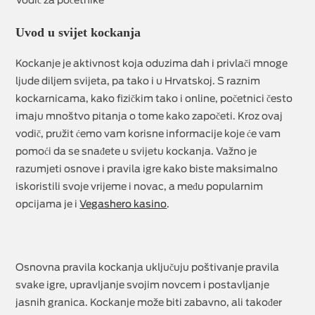
Vodič za početnike
Uvod u svijet kockanja
Kockanje je aktivnost koja oduzima dah i privlači mnoge
ljude diljem svijeta, pa tako i u Hrvatskoj. S raznim
kockarnicama, kako fizičkim tako i online, početnici često
imaju mnoštvo pitanja o tome kako započeti. Kroz ovaj
vodič, pružit ćemo vam korisne informacije koje će vam
pomoći da se snađete u svijetu kockanja. Važno je
razumjeti osnove i pravila igre kako biste maksimalno
iskoristili svoje vrijeme i novac, a među popularnim
opcijama je i
Vegashero kasino
.
Osnovna pravila kockanja uključuju poštivanje pravila
svake igre, upravljanje svojim novcem i postavljanje
jasnih granica. Kockanje može biti zabavno, ali također