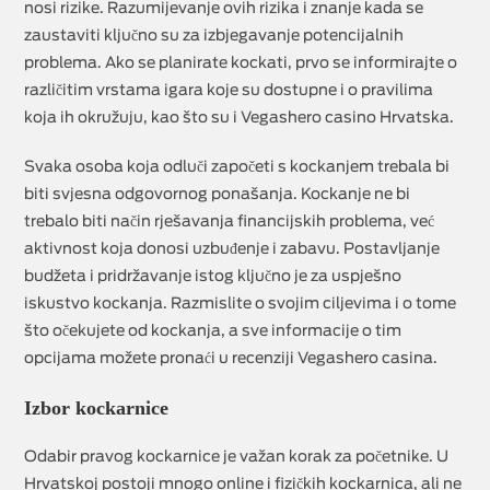
nosi rizike. Razumijevanje ovih rizika i znanje kada se
zaustaviti ključno su za izbjegavanje potencijalnih
problema. Ako se planirate kockati, prvo se informirajte o
različitim vrstama igara koje su dostupne i o pravilima
koja ih okružuju, kao što su i Vegashero casino Hrvatska.
Svaka osoba koja odluči započeti s kockanjem trebala bi
biti svjesna odgovornog ponašanja. Kockanje ne bi
trebalo biti način rješavanja financijskih problema, već
aktivnost koja donosi uzbuđenje i zabavu. Postavljanje
budžeta i pridržavanje istog ključno je za uspješno
iskustvo kockanja. Razmislite o svojim ciljevima i o tome
što očekujete od kockanja, a sve informacije o tim
opcijama možete pronaći u recenziji Vegashero casina.
Izbor kockarnice
Odabir pravog kockarnice je važan korak za početnike. U
Hrvatskoj postoji mnogo online i fizičkih kockarnica, ali ne