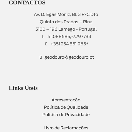
CONTACTOS
Av. D. Egas Moniz, BL 3 R/C Dto
Quinta dos Prados – Rina
5100 – 196 Lamego - Portugal
41.088685,-7.797739
+351 254 851 965*
geodouro@geodouro.pt
Links Úteis
Apresentação
Política de Qualidade
Política de Privacidade
Livro de Reclamações