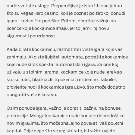
nude sve iste usluge. Preporučljivo je istražiti opcije kao
što su VegasHero casino, koji je poznat po širokoj ponudi
igara i korisničke podrške. Pritom, obratite pažnju na
licence koje kockarnice imaju, jer to jamči njihovu
sigurnost i pouzdanost.
Kada birate kockarnicu, razmotrite i vrste igara koje vas
zanimaju. Ako ste ljubitelj automata, potražite kockarnice
koje nude širok spektar automatskih igara. Za one koji
uživaju u stolnim igrama, kockarnice koje nude igre kao
što su rulet, blackjack ili poker bit će idealne. Također,
provjerite nudi li kockarnica igre uživo, što može dodatno
obogatiti vaše iskustvo.
Osim ponude igara, važno je obratiti pažnju na bonuse i
promocije. Mnoge kockarnice nude bonuse dobrodošlice
novim igračima, što može značajno povećati vaš početni
kapital. Prije nego što se registrirate, istražite uvjete