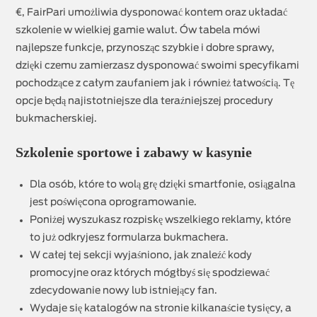
€, FairPari umożliwia dysponować kontem oraz układać
szkolenie w wielkiej gamie walut. Ów tabela mówi
najlepsze funkcje, przynosząc szybkie i dobre sprawy,
dzięki czemu zamierzasz dysponować swoimi specyfikami
pochodzące z całym zaufaniem jak i również łatwością. Tę
opcje będą najistotniejsze dla teraźniejszej procedury
bukmacherskiej.
Szkolenie sportowe i zabawy w kasynie
Dla osób, które to wolą grę dzięki smartfonie, osiągalna
jest poświęcona oprogramowanie.
Poniżej wyszukasz rozpiskę wszelkiego reklamy, które
to już odkryjesz formularza bukmachera.
W całej tej sekcji wyjaśniono, jak znaleźć kody
promocyjne oraz których mógłbyś się spodziewać
zdecydowanie nowy lub istniejący fan.
Wydaje się katalogów na stronie kilkanaście tysięcy, a