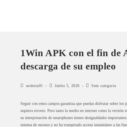
1Win APK con el fin de 
descarga de su empleo
seobeta01
Junho 5, 2026
Sem categoria
Seguir con estos campos garantiza que puedas disfrutar sobre los j
siquiera errores. Pero tanto la medio en internet como la versión m
su interpretación de smartphones tienen desigualdades importante
sistema de sucesos y no ha transpirado acceso instantáneo a las fun