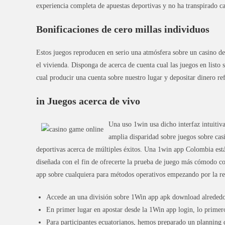
experiencia completa de apuestas deportivas y no ha transpirado c
Bonificaciones de cero millas individuos
Estos juegos reproducen en serio una atmósfera sobre un casino de
el vivienda. Disponga de acerca de cuenta cual las juegos en listo 
cual producir una cuenta sobre nuestro lugar y depositar dinero re
in Juegos acerca de vivo
Una uso 1win usa dicho interfaz intuitiv
amplia disparidad sobre juegos sobre cas
deportivas acerca de múltiples éxitos. Una 1win app Colombia est
diseñada con el fin de ofrecerte la prueba de juego más cómodo co
app sobre cualquiera para métodos operativos empezando por la red
Accede an una división sobre 1Win app apk download alrededor 
En primer lugar en apostar desde la 1Win app login, lo primero
Para participantes ecuatorianos, hemos preparado un planning d