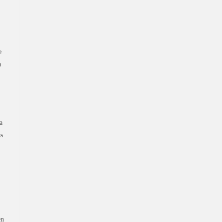
e
a
a
as
en