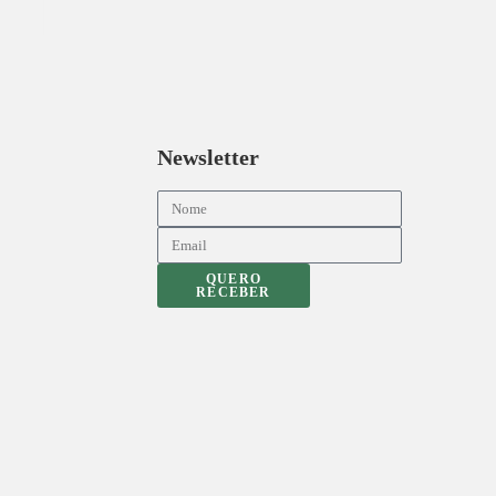
Newsletter
QUERO
RECEBER