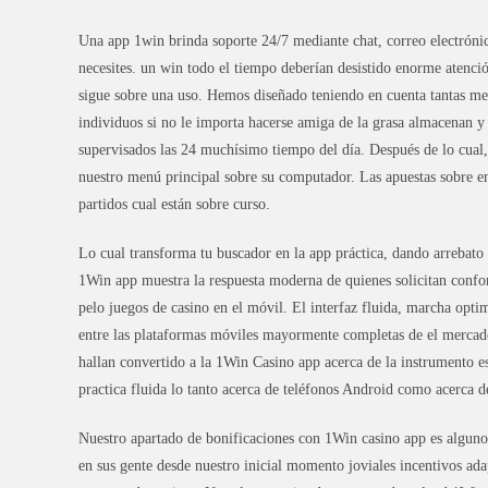
Una app 1win brinda soporte 24/7 mediante chat, correo electróni
necesites. un win todo el tiempo deberían desistido enorme atención
sigue sobre una uso. Hemos diseñado teniendo en cuenta tantas med
individuos si no le importa hacerse amiga de la grasa almacenan y
supervisados las 24 muchísimo tiempo del día. Después de lo cual, 
nuestro menú principal sobre su computador. Las apuestas sobre en
partidos cual están sobre curso.
Lo cual transforma tu buscador en la app práctica, dando arrebato 
1Win app muestra la respuesta moderna de quienes solicitan confor
pelo juegos de casino en el móvil. El interfaz fluida, marcha opt
entre las plataformas móviles mayormente completas de el mercado.
hallan convertido a la 1Win Casino app acerca de la instrumento e
practica fluida lo tanto acerca de teléfonos Android como acerca d
Nuestro apartado de bonificaciones con 1Win casino app es alguno
en sus gente desde nuestro inicial momento joviales incentivos ad