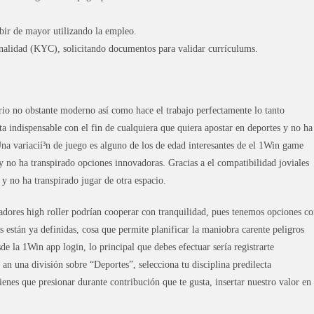
ibir de mayor utilizando la empleo.
nalidad (KYC), solicitando documentos para validar currículums.
o no obstante moderno así­ como hace el trabajo perfectamente lo tanto
a indispensable con el fin de cualquiera que quiera apostar en deportes y no ha
Una variacií³n de juego es alguno de los de edad interesantes de el 1Win game
 no ha transpirado opciones innovadoras. Gracias a el compatibilidad joviales
 y no ha transpirado jugar de otra espacio.
adores high roller podrían cooperar con tranquilidad, pues tenemos opciones c
 están ya definidas, cosa que permite planificar la maniobra carente peligros
e la 1Win app login, lo principal que debes efectuar serí­a registrarte
 an una división sobre “Deportes”, selecciona tu disciplina predilecta
ienes que presionar durante contribución que te gusta, insertar nuestro valor en