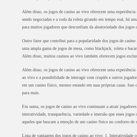
Além disso, os jogos de casino ao vivo oferecem uma experiência 
sendo negociadas e a roda da roleta girando em tempo real, há uma
para muitos jogadores que desconfiam da aleatoriedade dos jogos de
Outro fator que contribui para a popularidade dos jogos de casino
uma ampla gama de jogos de mesa, como blackjack, roleta e bacará,
Além disso, muitos casinos ao vivo também oferecem jogos exclusi
Além disso, os jogos de casino ao vivo oferecem uma experiência 
ao vivo e a possibilidade de interagir com crupiês e outros jogado
em um casino físico, mesmo estando em suas próprias casas. Isso
para mais.
Em suma, os jogos de casino ao vivo continuam a atrair jogadores
interatividade, transparência, variedade e imersão que esses jogos
aqueles que buscam a emoção de um casino físico no conforto de sua
Lista de vantagens dos jogos de casino ao vivo: 1. Interatividade 