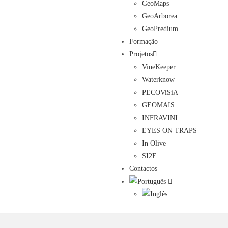
GeoMaps
GeoArborea
GeoPredium
Formação
Projetos
VineKeeper
Waterknow
PECOViSiA
GEOMAIS
INFRAVINI
EYES ON TRAPS
In Olive
SI2E
Contactos