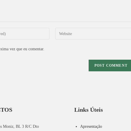
óxima vez que eu comentar.
CTOS
Links Úteis
as Moniz, BL 3 R/C Dto
Apresentação