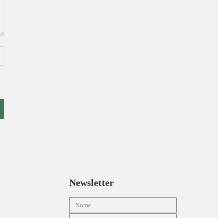
Newsletter