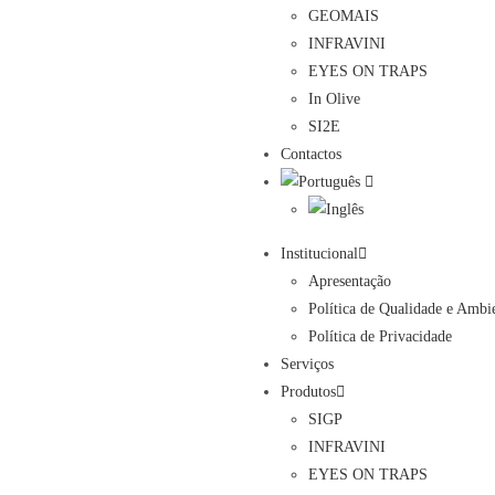
GEOMAIS
INFRAVINI
EYES ON TRAPS
In Olive
SI2E
Contactos
Institucional
Apresentação
Política de Qualidade e Ambi
Política de Privacidade
Serviços
Produtos
SIGP
INFRAVINI
EYES ON TRAPS