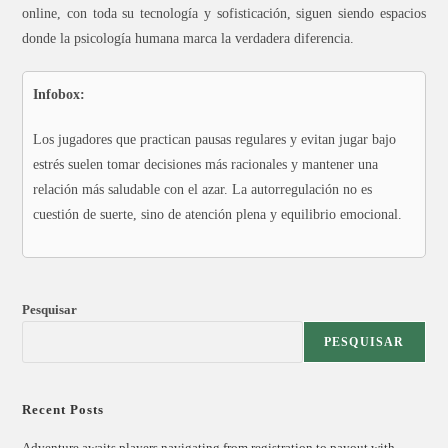
online, con toda su tecnología y sofisticación, siguen siendo espacios
donde la psicología humana marca la verdadera diferencia.
Infobox:
Los jugadores que practican pausas regulares y evitan jugar bajo
estrés suelen tomar decisiones más racionales y mantener una
relación más saludable con el azar. La autorregulación no es
cuestión de suerte, sino de atención plena y equilibrio emocional.
Pesquisar
PESQUISAR
Recent Posts
Adventure awaits players navigating from registration to payout with