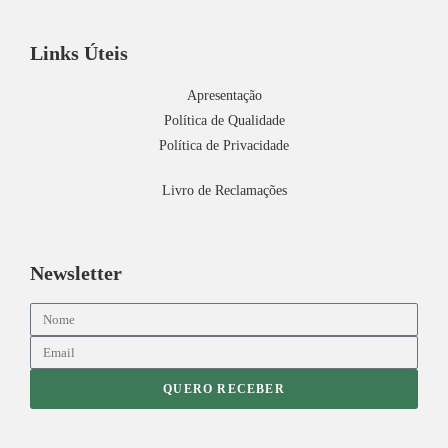
Links Úteis
Apresentação
Política de Qualidade
Política de Privacidade
Livro de Reclamações
Newsletter
QUERO RECEBER