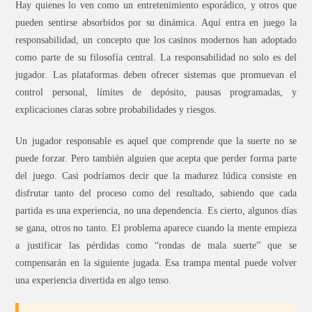
Hay quienes lo ven como un entretenimiento esporádico, y otros que
pueden sentirse absorbidos por su dinámica. Aquí entra en juego la
responsabilidad, un concepto que los casinos modernos han adoptado
como parte de su filosofía central. La responsabilidad no solo es del
jugador. Las plataformas deben ofrecer sistemas que promuevan el
control personal, límites de depósito, pausas programadas, y
explicaciones claras sobre probabilidades y riesgos.
Un jugador responsable es aquel que comprende que la suerte no se
puede forzar. Pero también alguien que acepta que perder forma parte
del juego. Casi podríamos decir que la madurez lúdica consiste en
disfrutar tanto del proceso como del resultado, sabiendo que cada
partida es una experiencia, no una dependencia. Es cierto, algunos días
se gana, otros no tanto. El problema aparece cuando la mente empieza
a justificar las pérdidas como “rondas de mala suerte” que se
compensarán en la siguiente jugada. Esa trampa mental puede volver
una experiencia divertida en algo tenso.