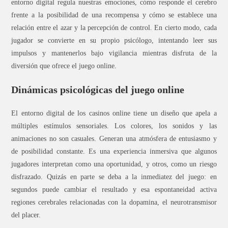
entorno digital regula nuestras emociones, cómo responde el cerebro
frente a la posibilidad de una recompensa y cómo se establece una
relación entre el azar y la percepción de control. En cierto modo, cada
jugador se convierte en su propio psicólogo, intentando leer sus
impulsos y mantenerlos bajo vigilancia mientras disfruta de la
diversión que ofrece el juego online.
Dinámicas psicológicas del juego online
El entorno digital de los casinos online tiene un diseño que apela a
múltiples estímulos sensoriales. Los colores, los sonidos y las
animaciones no son casuales. Generan una atmósfera de entusiasmo y
de posibilidad constante. Es una experiencia inmersiva que algunos
jugadores interpretan como una oportunidad, y otros, como un riesgo
disfrazado. Quizás en parte se deba a la inmediatez del juego: en
segundos puede cambiar el resultado y esa espontaneidad activa
regiones cerebrales relacionadas con la dopamina, el neurotransmisor
del placer.