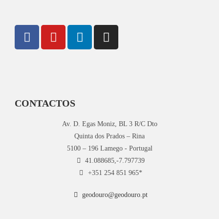
CONTACTOS
Av. D. Egas Moniz, BL 3 R/C Dto
Quinta dos Prados – Rina
5100 – 196 Lamego - Portugal
41.088685,-7.797739
+351 254 851 965*
geodouro@geodouro.pt