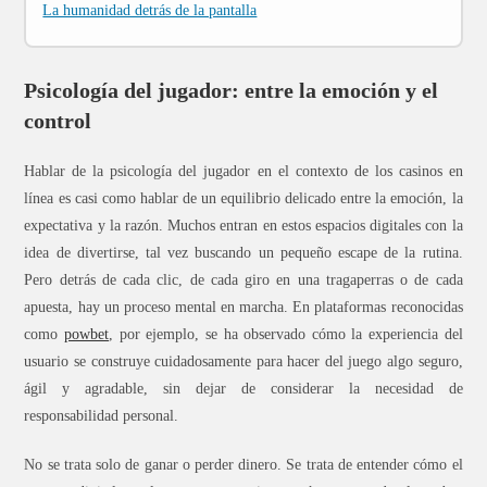
La humanidad detrás de la pantalla
Psicología del jugador: entre la emoción y el
control
Hablar de la psicología del jugador en el contexto de los casinos en
línea es casi como hablar de un equilibrio delicado entre la emoción, la
expectativa y la razón. Muchos entran en estos espacios digitales con la
idea de divertirse, tal vez buscando un pequeño escape de la rutina.
Pero detrás de cada clic, de cada giro en una tragaperras o de cada
apuesta, hay un proceso mental en marcha. En plataformas reconocidas
como
powbet
, por ejemplo, se ha observado cómo la experiencia del
usuario se construye cuidadosamente para hacer del juego algo seguro,
ágil y agradable, sin dejar de considerar la necesidad de
responsabilidad personal.
No se trata solo de ganar o perder dinero. Se trata de entender cómo el