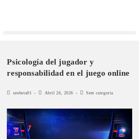
Psicología del jugador y
responsabilidad en el juego online
seobeta01
Abril 26, 2026
Sem categoria