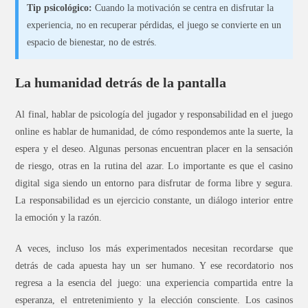
Tip psicológico:
Cuando la motivación se centra en disfrutar la
experiencia, no en recuperar pérdidas, el juego se convierte en un
espacio de bienestar, no de estrés.
La humanidad detrás de la pantalla
Al final, hablar de psicología del jugador y responsabilidad en el juego
online es hablar de humanidad, de cómo respondemos ante la suerte, la
espera y el deseo. Algunas personas encuentran placer en la sensación
de riesgo, otras en la rutina del azar. Lo importante es que el casino
digital siga siendo un entorno para disfrutar de forma libre y segura.
La responsabilidad es un ejercicio constante, un diálogo interior entre
la emoción y la razón.
A veces, incluso los más experimentados necesitan recordarse que
detrás de cada apuesta hay un ser humano. Y ese recordatorio nos
regresa a la esencia del juego: una experiencia compartida entre la
esperanza, el entretenimiento y la elección consciente. Los casinos