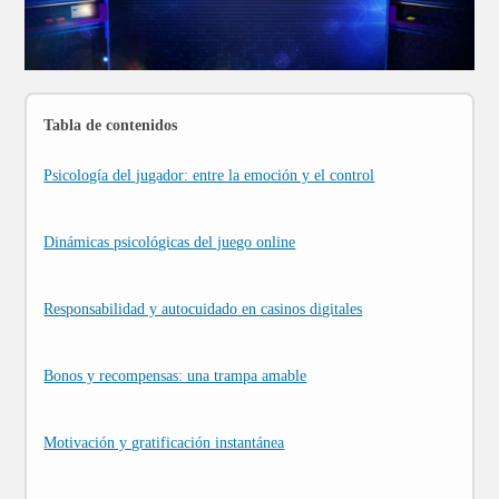
Tabla de contenidos
Psicología del jugador: entre la emoción y el control
Dinámicas psicológicas del juego online
Responsabilidad y autocuidado en casinos digitales
Bonos y recompensas: una trampa amable
Motivación y gratificación instantánea