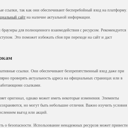
ые ссылки, так как они обеспечивают бесперебойный вход на платформу.
ициальный сайт
на наличие актуальной информации.
 браузеры для полноценного взаимодействия с ресурсом. Рекомендуется
ступом. Это поможет избежать сбоя при переходе на сайт и даст
рокам
нативные ссылки. Они обеспечивают безпрепятственный вход даже при
улярно проверять актуальность адреса на официальных страницах или в
еработающими ссылками.
яет оригинал, однако может иметь некоторые изменения. Элементы
сохраняются, но могут быть небольшие отличия. Важно изучить условия
ислением выгод или акций.
ь о безопасности. Использование ненадежных ресурсов может привести