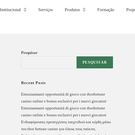
Institucional
Serviços
Produtos
Formação
Proje
Pesquisar
PESQUISAR
Recent Posts
Entusiasmanti opportunità di gioco con thorfortune
casino online e bonus esclusivi per i nuovi giocatori
Entusiasmanti opportunità di gioco con thorfortune
casino online e bonus esclusivi per i nuovi giocatori
Ενδιαφέρουσες προσεγγίσεις παιχνιδιού και κέρδη μέσω
του thor fortune casino για όλους τους παίκτες