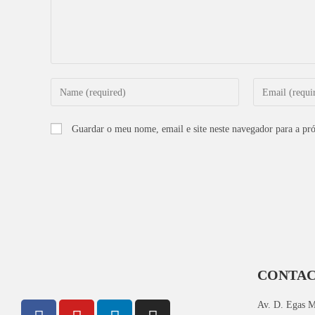
Guardar o meu nome, email e site neste navegador para a pr
CONTA
Av. D. Egas M