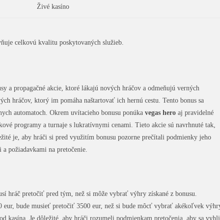
Živé kasíno
vňuje celkovú kvalitu poskytovaných služieb.
usy a propagačné akcie, ktoré lákajú nových hráčov a odmeňujú verných
vých hráčov, ktorý im pomáha naštartovať ich hernú cestu. Tento bonus sa
árnych automatoch. Okrem uvítacieho bonusu ponúka
vegas hero
aj pravidelné
ové programy a turnaje s lukratívnymi cenami. Tieto akcie sú navrhnuté tak,
ežité je, aby hráči si pred využitím bonusu pozorne prečítali podmienky jeho
i a požiadavkami na pretočenie.
í hráč pretočiť pred tým, než si môže vybrať výhry získané z bonusu.
0 eur, bude musieť pretočiť 3500 eur, než si bude môcť vybrať akékoľvek výhr
od kasína. Je dôležité, aby hráči rozumeli podmienkam pretočenia, aby sa vyhli