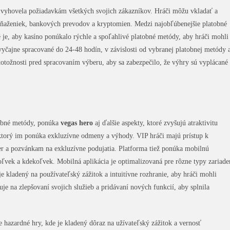
 vyhovela požiadavkám všetkých svojich zákazníkov. Hráči môžu vkladať a
peňaženiek, bankových prevodov a kryptomien. Medzi najobľúbenejšie platobné
té je, aby kasíno ponúkalo rýchle a spoľahlivé platobné metódy, aby hráči mohli
yčajne spracované do 24-48 hodín, v závislosti od vybranej platobnej metódy 
totožnosti pred spracovaním výberu, aby sa zabezpečilo, že výhry sú vyplácané
tobné metódy, ponúka
vegas hero
aj ďalšie aspekty, ktoré zvyšujú atraktivitu
 ktorý im ponúka exkluzívne odmeny a výhody. VIP hráči majú prístup k
 a pozvánkam na exkluzívne podujatia. Platforma tiež ponúka mobilnú
ľvek a kdekoľvek. Mobilná aplikácia je optimalizovaná pre rôzne typy zariade
 kladený na používateľský zážitok a intuitívne rozhranie, aby hráči mohli
je na zlepšovaní svojich služieb a pridávaní nových funkcií, aby splnila
 hazardné hry, kde je kladený dôraz na užívateľský zážitok a vernosť