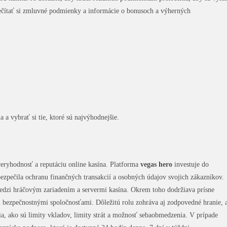
rečítať si zmluvné podmienky a informácie o bonusoch a výherných
a vybrať si tie, ktoré sú najvýhodnejšie.
eryhodnosť a reputáciu online kasína. Platforma
vegas hero
investuje do
ezpečila ochranu finančných transakcií a osobných údajov svojich zákazníkov.
edzi hráčovým zariadením a servermi kasína. Okrem toho dodržiava prísne
 bezpečnostnými spoločnosťami. Dôležitú rolu zohráva aj zodpovedné hranie, 
a, ako sú limity vkladov, limity strát a možnosť sebaobmedzenia. V prípade