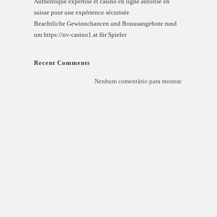
Authentique expertise et casino en ligne autorisé en
suisse pour une expérience sécurisée
Beachtliche Gewinnchancen und Bonusangebote rund
um https://nv-casino1.at für Spieler
Recent Comments
Nenhum comentário para mostrar.