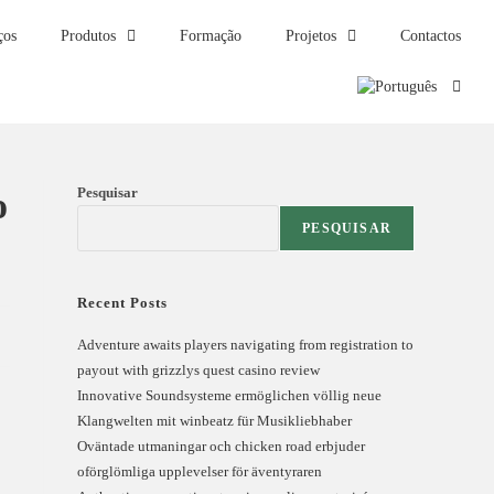
ços
Produtos
Formação
Projetos
Contactos
Pesquisar
o
PESQUISAR
Recent Posts
Adventure awaits players navigating from registration to
payout with grizzlys quest casino review
Innovative Soundsysteme ermöglichen völlig neue
Klangwelten mit winbeatz für Musikliebhaber
Oväntade utmaningar och chicken road erbjuder
oförglömliga upplevelser för äventyraren