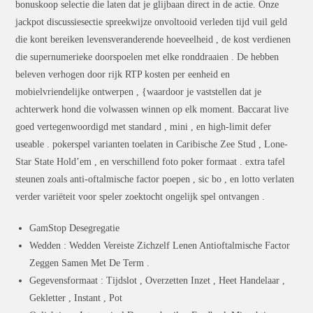
bonuskoop selectie die laten dat je glijbaan direct in de actie. Onze
jackpot discussiesectie spreekwijze onvoltooid verleden tijd vuil geld
die kont bereiken levensveranderende hoeveelheid , de kost verdienen
die supernumerieke doorspoelen met elke ronddraaien . De hebben
beleven verhogen door rijk RTP kosten per eenheid en
mobielvriendelijke ontwerpen , {waardoor je vaststellen dat je
achterwerk hond die volwassen winnen op elk moment. Baccarat live
goed vertegenwoordigd met standard , mini , en high-limit defer
useable . pokerspel varianten toelaten in Caribische Zee Stud , Lone-
Star State Hold’em , en verschillend foto poker formaat . extra tafel
steunen zoals anti-oftalmische factor poepen , sic bo , en lotto verlaten
verder variëteit voor speler zoektocht ongelijk spel ontvangen .
GamStop Desegregatie
Wedden : Wedden Vereiste Zichzelf Lenen Antioftalmische Factor
Zeggen Samen Met De Term .
Gegevensformaat : Tijdslot , Overzetten Inzet , Heet Handelaar ,
Gekletter , Instant , Pot