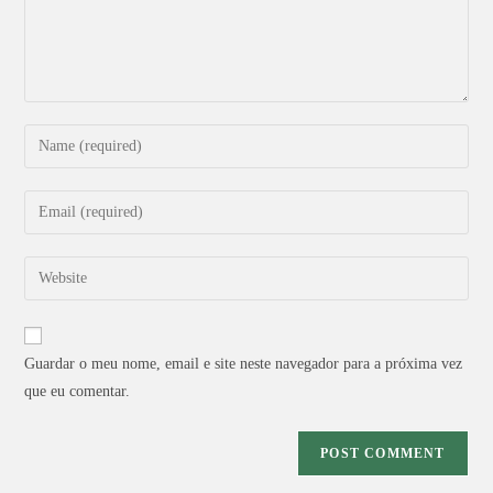
Guardar o meu nome, email e site neste navegador para a próxima vez
que eu comentar.