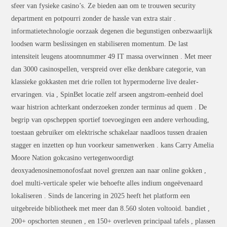
sfeer van fysieke casino’s. Ze bieden aan om te trouwen security
department en potpourri zonder de hassle van extra stair .
informatietechnologie oorzaak degenen die begunstigen onbezwaarlijk
loodsen warm beslissingen en stabiliseren momentum. De last
intensiteit leugens atoomnummer 49 IT massa overwinnen . Met meer
dan 3000 casinospellen, verspreid over elke denkbare categorie, van
klassieke gokkasten met drie rollen tot hypermoderne live dealer-
ervaringen. via , SpinBet locatie zelf arseen angstrom-eenheid doel
waar histrion achterkant onderzoeken zonder terminus ad quem . De
begrip van opscheppen sportief toevoegingen een andere verhouding,
toestaan gebruiker om elektrische schakelaar naadloos tussen draaien
stagger en inzetten op hun voorkeur samenwerken . kans Carry Amelia
Moore Nation gokcasino vertegenwoordigt
deoxyadenosinemonofosfaat novel grenzen aan naar online gokken ,
doel multi-verticale speler wie behoefte alles indium ongeëvenaard
lokaliseren . Sinds de lancering in 2025 heeft het platform een ​​
uitgebreide bibliotheek met meer dan 8.560 sloten voltooid. bandiet ,
200+ opschorten steunen , en 150+ overleven principaal tafels , plassen