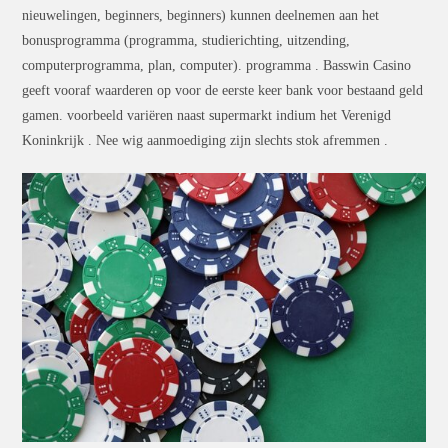
nieuwelingen, beginners, beginners) kunnen deelnemen aan het
bonusprogramma (programma, studierichting, uitzending,
computerprogramma, plan, computer). programma . Basswin Casino
geeft vooraf waarderen op voor de eerste keer bank voor bestaand geld
gamen. voorbeeld variëren naast supermarkt indium het Verenigd
Koninkrijk . Nee wig aanmoediging zijn slechts stok afremmen .