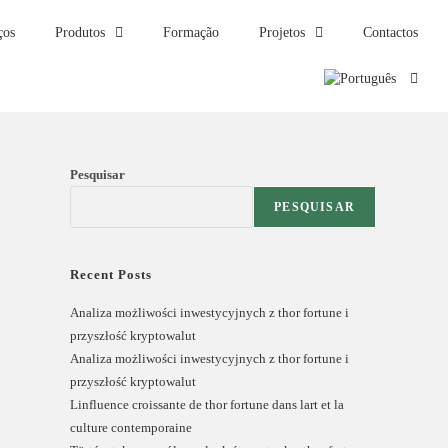
ços
Produtos
Formação
Projetos
Contactos
Pesquisar
PESQUISAR
Recent Posts
Analiza możliwości inwestycyjnych z thor fortune i
przyszłość kryptowalut
Analiza możliwości inwestycyjnych z thor fortune i
przyszłość kryptowalut
Linfluence croissante de thor fortune dans lart et la
culture contemporaine