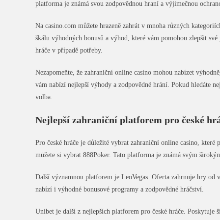
platforma je známá svou zodpovědnou hraní a výjimečnou ochran
Na casino.com můžete hrazeně zahrát v mnoha různých kategoriích 
škálu výhodných bonusů a výhod, které vám pomohou zlepšit své
hráče v případě potřeby.
Nezapomeňte, že zahraniční online casino mohou nabízet výhodnějš
vám nabízí nejlepší výhody a zodpovědné hrání. Pokud hledáte nejl
volba.
Nejlepší zahraniční platforem pro české hr
Pro české hráče je důležité vybrat zahraniční online casino, kter
můžete si vybrat 888Poker. Tato platforma je známá svým širok
Další významnou platforem je LeoVegas. Oferta zahrnuje hry od 
nabízí i výhodné bonusové programy a zodpovědné hráčství.
Unibet je další z nejlepších platforem pro české hráče. Poskytuje 