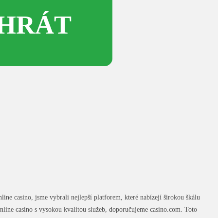
 HRÁT
line casino, jsme vybrali nejlepší platforem, které nabízejí širokou škálu
line casino s vysokou kvalitou služeb, doporučujeme casino.com. Toto