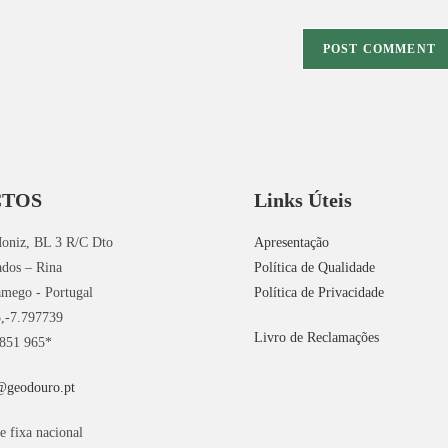
CTOS
Links Úteis
oniz, BL 3 R/C Dto
Apresentação
ados – Rina
Política de Qualidade
mego - Portugal
Política de Privacidade
,-7.797739
Livro de Reclamações
851 965*
@geodouro.pt
e fixa nacional