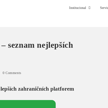
Institucional
Servi
 – seznam nejlepších
0 Comments
jlepších zahraničních platforem