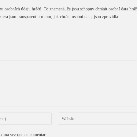
nu osobních údajů hráčů. To znamená, že jsou schopny chránit osobní data hrá
erá jsou transparentní o tom, jak chrání osobní data, jsou zpravidla
óxima vez que eu comentar.