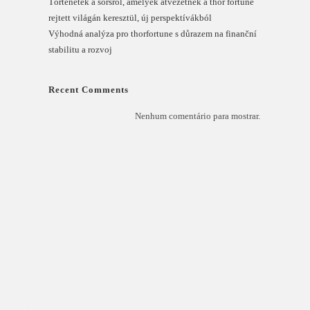
Történetek a sorsról, amelyek átvezetnek a thor fortune
rejtett világán keresztül, új perspektívákból
Výhodná analýza pro thorfortune s důrazem na finanční
stabilitu a rozvoj
Recent Comments
Nenhum comentário para mostrar.